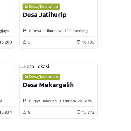
Desa/Kelurahan
Desa Jatihurip
gjaya
Jl. Desa Jatihurip No. 72 Sumedang
Utara
16.260
5
16.195
Desa/Kelurahan
Desa Mekargalih
or
Jl. Raya Bandung - Garut Km. 20 Kode
Pos 45363
15.834
8
15.772