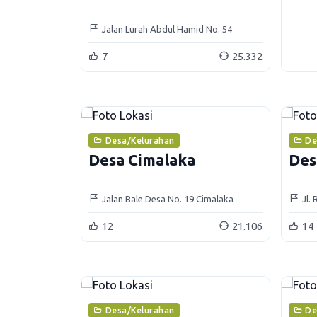
Jalan Lurah Abdul Hamid No. 54
Jatinangor
7
25.332
Desa/Kelurahan
De
Desa Cimalaka
Des
Jalan Bale Desa No. 19 Cimalaka
Jl.
12
21.106
14
Desa/Kelurahan
De