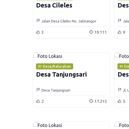
Desa Cileles
Des
Jalan Desa Cileles No. Jatinangor
Jal
3
19.111
9
Desa/Kelurahan
De
Desa Tanjungsari
Des
Desa Tanjungsari
Jl.
2
17.215
5