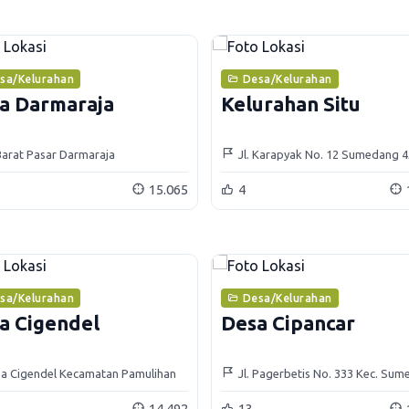
sa/Kelurahan
Desa/Kelurahan
a Darmaraja
Kelurahan Situ
 Barat Pasar Darmaraja
Jl. Karapyak No. 12 Sumedang 
15.065
4
sa/Kelurahan
Desa/Kelurahan
a Cigendel
Desa Cipancar
a Cigendel Kecamatan Pamulihan
Jl. Pagerbetis No. 333 Kec. Su
Selatan Kab. Sumedang 45351
14.492
13