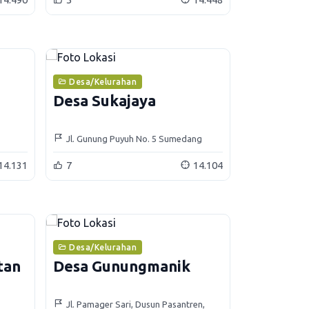
Desa/Kelurahan
Desa Sukajaya
Jl. Gunung Puyuh No. 5 Sumedang
14.131
7
14.104
Desa/Kelurahan
tan
Desa Gunungmanik
Jl. Pamager Sari, Dusun Pasantren,