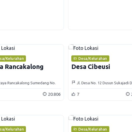
sa/Kelurahan
Desa/Kelurahan
a Rancakalong
Desa Cibeusi
 Raya Rancakalong Sumedang No.
Jl. Desa No. 12 Dusun Sukajadi 
Cibeusi Kecamatan Jatinangor
20.806
7
sa/Kelurahan
Desa/Kelurahan