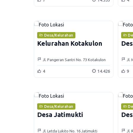
Desa/Kelurahan
De
Kelurahan Kotakulon
Des
Jl. Pangeran Santri No. 73 Kotakulon
Jl.
Kec
4
14.426
9
Desa/Kelurahan
De
Desa Jatimukti
Des
Jl. Letda Lukito No. 16 Jatimukti
Jl.