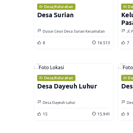
Desa/Kelurahan
De
Desa Surian
Kel
Pas
Dusun Ceuri Desa Surian Kecamatan
Jl.
Surian
8
16.513
7
Desa/Kelurahan
De
Desa Dayeuh Luhur
Des
Desa Dayeuh Luhur
Des
Sel
15
15.941
9