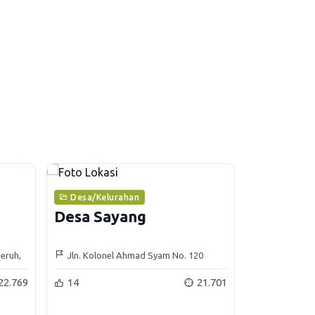
Desa/Kelurahan
Desa Sayang
keruh,
Jln. Kolonel Ahmad Syam No. 120
22.769
14
21.701