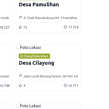
Desa Pamulihan
 1 Kode
Jl. Citali-Rancakalong KM. 3 Pamulihan
45362
18.323
13
17.716
Desa/Kelurahan
Desa Cilayung
camatan
Jalan Lurah Bintang Nomor 267 Km 3,8
Dusun Cipeundeuy RT 01 RW 02
16.748
4
16.711
Jatinangor