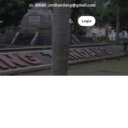
Email : smdtandang@gmail.com
Login