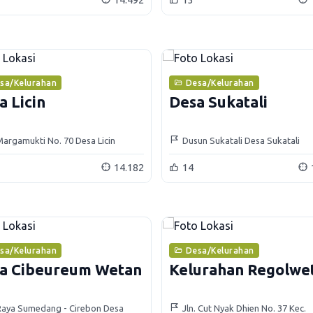
sa/Kelurahan
Desa/Kelurahan
a Licin
Desa Sukatali
 Margamukti No. 70 Desa Licin
Dusun Sukatali Desa Sukatali
amatan Cimalaka
Kecamatan Situraja
14.182
14
sa/Kelurahan
Desa/Kelurahan
a Cibeureum Wetan
Kelurahan Regolwe
 Raya Sumedang - Cirebon Desa
Jln. Cut Nyak Dhien No. 37 Kec.