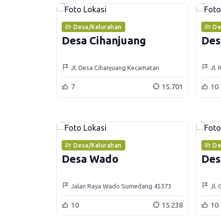
Desa/Kelurahan
De
Desa Cihanjuang
Des
Jl. Desa Cihanjuang Kecamatan
Jl.
Cimanggung
7
15.701
10
Desa/Kelurahan
De
Desa Wado
Des
Jalan Raya Wado Sumedang 45373
Jl.
10
15.238
10