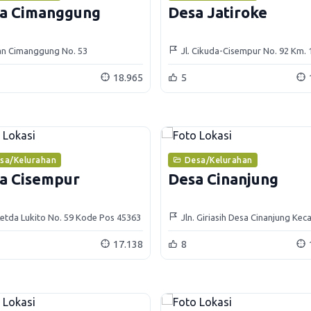
a Cimanggung
Desa Jatiroke
an Cimanggung No. 53
Jl. Cikuda-Cisempur No. 92 Km.
Pos 45363
18.965
5
sa/Kelurahan
Desa/Kelurahan
a Cisempur
Desa Cinanjung
 Letda Lukito No. 59 Kode Pos 45363
Jln. Giriasih Desa Cinanjung Ke
Tanjungsari
17.138
8