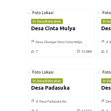
Desa/Kelurahan
De
Desa Cinta Mulya
Des
Desa Cibungur Desa Cinta Mulya
Jl.
7
15.069
5
Desa/Kelurahan
De
Desa Padasuka
Des
Jl. Desa Padasuka No.
Des
7
14.553
4