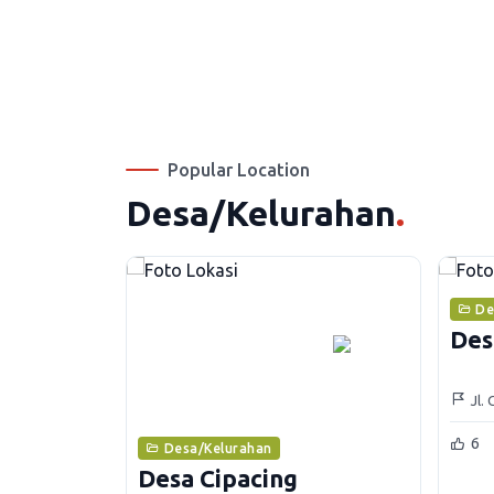
Popular Location
Desa/Kelurahan
.
De
Des
Jl.
Kec
6
Desa/Kelurahan
Desa Cipacing