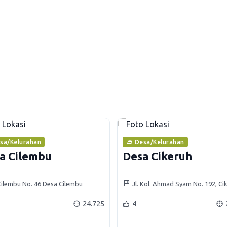
sa/Kelurahan
Desa/Kelurahan
a Cilembu
Desa Cikeruh
 Cilembu No. 46 Desa Cilembu
Jl. Kol. Ahmad Syam No. 192, Ci
amatan Pamulihan
Jatinangor
24.725
4