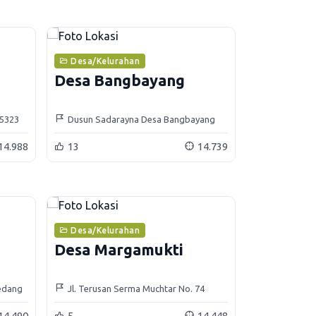
Desa/Kelurahan
Desa Bangbayang
45323
Dusun Sadarayna Desa Bangbayang
Kecamatan Situraja
14.988
13
14.739
Desa/Kelurahan
Desa Margamukti
medang
Jl. Terusan Serma Muchtar No. 74
Kode Pos 45321
14.490
5
14.448