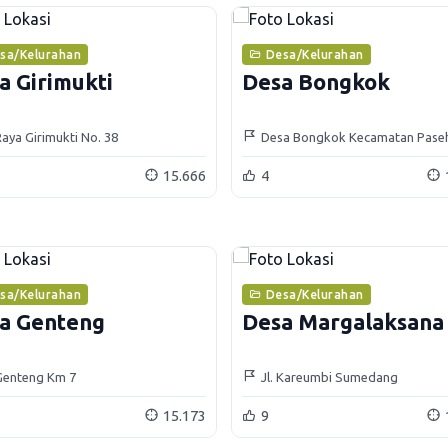
sa/Kelurahan
Desa/Kelurahan
a Girimukti
Desa Bongkok
 Raya Girimukti No. 38
Desa Bongkok Kecamatan Pase
15.666
4
sa/Kelurahan
Desa/Kelurahan
a Genteng
Desa Margalaksana
 Genteng Km 7
Jl. Kareumbi Sumedang
15.173
9