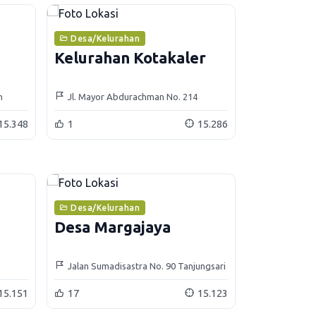
Desa/Kelurahan
Kelurahan Kotakaler
h
Jl. Mayor Abdurachman No. 214
Sumedang
15.348
1
15.286
Desa/Kelurahan
Desa Margajaya
Jalan Sumadisastra No. 90 Tanjungsari
Sumedang
15.151
17
15.123