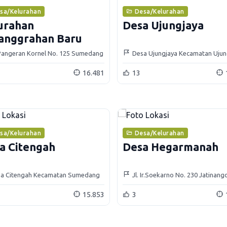
sa/Kelurahan
Desa/Kelurahan
urahan
Desa Ujungjaya
anggrahan Baru
 Pangeran Kornel No. 125 Sumedang
Desa Ujungjaya Kecamatan Ujun
16.481
13
sa/Kelurahan
Desa/Kelurahan
a Citengah
Desa Hegarmanah
a Citengah Kecamatan Sumedang
Jl. Ir.Soekarno No. 230 Jatinang
atan
Sumedang
15.853
3