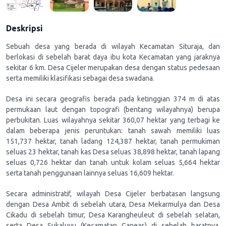
Deskripsi
Sebuah desa yang berada di wilayah Kecamatan Situraja, dan
berlokasi di sebelah barat daya ibu kota Kecamatan yang jaraknya
sekitar 6 km. Desa Cijeler merupakan desa dengan status pedesaan
serta memiliki klasifikasi sebagai desa swadana.
Desa ini secara geografis berada pada ketinggian 374 m di atas
permukaan laut dengan topografi (bentang wilayahnya) berupa
perbukitan. Luas wilayahnya sekitar 360,07 hektar yang terbagi ke
dalam beberapa jenis peruntukan: tanah sawah memiliki luas
151,737 hektar, tanah ladang 124,387 hektar, tanah permukiman
seluas 23 hektar, tanah kas Desa seluas 38,898 hektar, tanah lapang
seluas 0,726 hektar dan tanah untuk kolam seluas 5,664 hektar
serta tanah penggunaan lainnya seluas 16,609 hektar.
Secara administratif, wilayah Desa Cijeler berbatasan langsung
dengan Desa Ambit di sebelah utara, Desa Mekarmulya dan Desa
Cikadu di sebelah timur, Desa Karangheuleut di sebelah selatan,
serta Desa Sukaluyu (Kecamatan Ganeas) di sebelah baratnya.