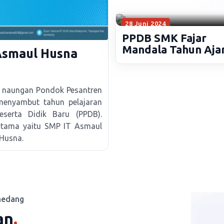
28 Juni 2024
PPDB SMK Fajar
Mandala Tahun Aja
Asmaul Husna
2024/2025
 naungan Pondok Pesantren
menyambut tahun pelajaran
eserta Didik Baru (PPDB).
rtama yaitu SMP IT Asmaul
 Husna.
medang
an
.