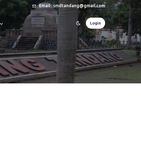
Email : smdtandang@gmail.com
Login