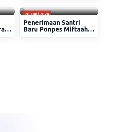
28 Juni 2024
Penerimaan Santri
ran
Baru Ponpes Miftaahul
Falaah Cirendang