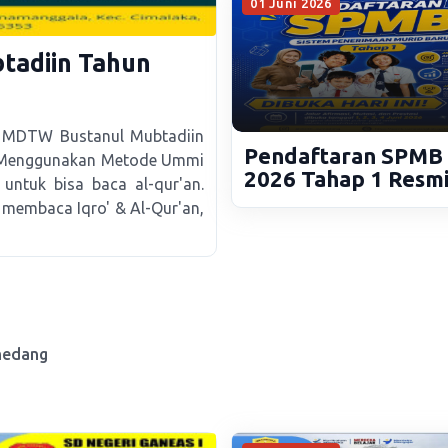
01 Juni 2026
adiin Tahun
 MDTW Bustanul Mubtadiin
Pendaftaran SPMB
! Menggunakan Metode Ummi
2026 Tahap 1 Resm
 untuk bisa baca al-qur'an.
Dibuka
l membaca Iqro' & Al-Qur'an,
medang