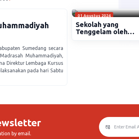
01 Agustus 2024
Sekolah yang
Muhammadiyah
Tenggelam oleh
Bendungan Jatige
abupaten Sumedang secara
la Madrasah Muhammadiyah,
ma Direktur Lembaga Kursus
ilaksanakan pada hari Sabtu
ewsletter
ation by email.