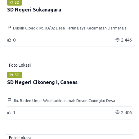
SD
SD Negeri Sukanagara
Dusun Cipaok Rt. 03/02 Desa Tarunajaya Kecamatan Darmaraja
0
2.446
SD
SD Negeri Cikoneng I, Ganeas
Jln. Raden Umar Wirahadikusumah Dusun Cinungku Desa
Cikoneng Kulon Kecamatan Ganeas Kabupaten Sumedang
1
2.406