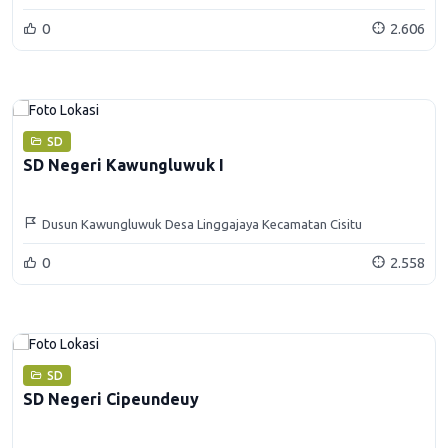
0
2.606
SD
SD Negeri Kawungluwuk I
Dusun Kawungluwuk Desa Linggajaya Kecamatan Cisitu
Kabupaten Sumedang
0
2.558
SD
SD Negeri Cipeundeuy