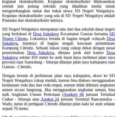
kegiatan ekstrakurikuler. Kegiatan ekstrakurikuler dilaksanakan
setelah jam pulang sekolah yang dijadikan media untuk
mengembangkan minat dan bakat siswa SD Negeri Wargaluyu.
Kegiatan ekstrakurikuler yang ada di SD Negeri Wargaluyu adalah
Pramuka dan ekstrakurikuler lainnya.
SD Negeri Wargaluyu merupakan satu dari dua sekolah dasar negeri
yang berlokasi di
Desa Sukaluyu
Kecamatan Ganeas bersama
SD
Negeri Cibogo
. Lokasinya berada di bagian tengah wilayah
Desa
Sukaluyu
, tepatnya di bagian tengah kawasan pemukiman
Kampung Citendo. Sebuah lokasi yang cukup dekat dengan pusat
pemerintahan
Desa Sukaluyu
, dimana jarak dari kantor
Desa
Sukaluyu
sekitar 450 meter ke arah barat daya melintasi jalan raya
provinsi ruas Sumedang - Situraja dilanjut jalan raya kabupaten ruas
Ganeas - Citendo.
Dengan berada di perlintasan jalan raya kabupaten, akses ke SD
Negeri Wargaluyu cukup mudah, karena bisa diakses menggunakan
kendaraan roda dua dan roda empat, namun tidak dilintasi angkutan
umum secara langsung. Jika menggunakan angkutan umum, bisa
naik Angkutan Umum Perkotaan
(Angkot) 06
jurusan Terminal
Ciakar - Situraja atau
Angkot 24
jurusan Terminal Rancamulya -
Wado, turun di pertigaan Citendo dilanjut jalan kaki ke arah selatan
sejauh 70 meter.