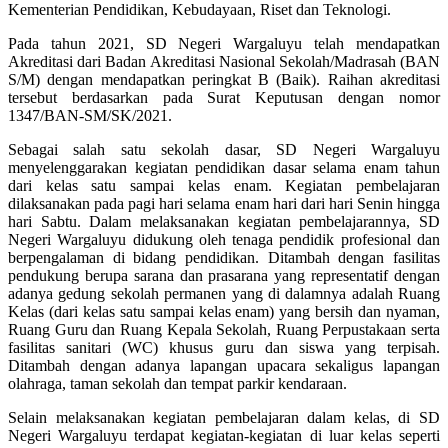
Kementerian Pendidikan, Kebudayaan, Riset dan Teknologi.
Pada tahun 2021, SD Negeri Wargaluyu telah mendapatkan
Akreditasi dari Badan Akreditasi Nasional Sekolah/Madrasah (BAN
S/M) dengan mendapatkan peringkat B (Baik). Raihan akreditasi
tersebut berdasarkan pada Surat Keputusan dengan nomor
1347/BAN-SM/SK/2021.
Sebagai salah satu sekolah dasar, SD Negeri Wargaluyu
menyelenggarakan kegiatan pendidikan dasar selama enam tahun
dari kelas satu sampai kelas enam. Kegiatan pembelajaran
dilaksanakan pada pagi hari selama enam hari dari hari Senin hingga
hari Sabtu. Dalam melaksanakan kegiatan pembelajarannya, SD
Negeri Wargaluyu didukung oleh tenaga pendidik profesional dan
berpengalaman di bidang pendidikan. Ditambah dengan fasilitas
pendukung berupa sarana dan prasarana yang representatif dengan
adanya gedung sekolah permanen yang di dalamnya adalah Ruang
Kelas (dari kelas satu sampai kelas enam) yang bersih dan nyaman,
Ruang Guru dan Ruang Kepala Sekolah, Ruang Perpustakaan serta
fasilitas sanitari (WC) khusus guru dan siswa yang terpisah.
Ditambah dengan adanya lapangan upacara sekaligus lapangan
olahraga, taman sekolah dan tempat parkir kendaraan.
Selain melaksanakan kegiatan pembelajaran dalam kelas, di SD
Negeri Wargaluyu terdapat kegiatan-kegiatan di luar kelas seperti