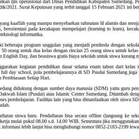
an ijin operasional dari Dinas Pendidikan Kabupaten Sumedang. Pem
2021. Surat Keputusan yang terbit tanggal 15 Februari 2021 ini be
yang kaaffah yang mampu menyebarkan rahmatan lil alamin dan menjad
 berorientasi pada kecakapan mempelajari (learning to learn), keca
 teknologi informatika.
i beberapa program unggulan yang menjadi pembeda dengan sekolah
 50 orang untuk dua kelas dengan rincian 25 orang siswa untuk kelas 
am English Day, dan beasiswa gratis biaya sekolah untuk siswa kurang
ggarakan kegiatan pendidikan dasar selama enam tahun dari kelas
n full day school, pola pembelajarannya di SD Pusdai Sumedang juga 
a Pembiasaan Setiap Hari.
edang didukung dengan sumber daya manusia (SDM) yaitu guru pengaj
akwah Islam (Pusdai) atau Islamic Center Sumedang. Ditambah dengan 
s pembelajaran. Fasilitas lain yang bisa dimanfaatkan oleh siswa SD P
adah.
ftaran siswa baru. Pendaftaran bisa secara offline (langsung ke s
ri kerja mulai pukul 08.00 s.d. 14.00 WIB. Sementara jika mengguna
 Untuk informasi lebih lanjut bisa menghubungi nomor 0852-2183-2199 l