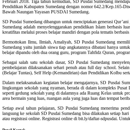
Februari 2018. Tiga tahun kemudian, SD Pusdai Sumedang mendapatk
Pendidikan Kabupaten Sumedang dengan nomor 642.2/Kep.165-Disdik/
Bawah Naungan Yayasan PUSDAI Sumedang.
SD Pusdai Sumedang dibangun untuk menciptakan generasi Qur’ani 
Sumedang adalah menyelenggarakan pendidikan Islam berbasis luas,
kreatifitas melalui proses belajar mandiri dengan pola tematis berbasis
Bermottokan Ilmu, Ilmiah, Amaliyah, SD Pusdai Sumedang memilik
Sumedang yaitu jumlah siswa tiap angkatannya dibatasi hanya untuk
belajar dipandu oleh dua orang guru, program Tahfidz Quran, progr
Sebagai salah satu sekolah dasar, SD Pusdai Sumedang menyelen
pembelajaran dilaksanakan sehari penuh atau full day school. Selai
(Belajar Tuntas), Self Help (Kemandirian) dan Pendidikan Kolbu sert
Dalam melaksanakan kegiatan belajar mengajarnya, SD Pusdai Sum
lingkungan sekolah yang nyaman, berada di dalam kompleks Pusat D
seperti gedung sekolah yang di dalamnya ada Ruang Kelas untuk prose
area bermain yang luas, ruangan aula yang juga luas dan tempat berib
Setiap awal tahun pelajaran, SD Pusdai Sumedang menerima penda
langsung ke sekolah SD Pusdai Sumedang bisa dilakukan setiap ha
atau registrasi online. Registrasi online di bit.ly/daftar-sdpusdai.
Detail Kontak