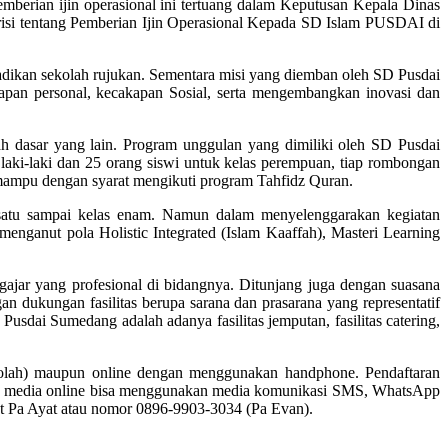
berian ijin operasional ini tertuang dalam Keputusan Kepala Dinas
risi tentang Pemberian Ijin Operasional Kepada SD Islam PUSDAI di
ikan sekolah rujukan. Sementara misi yang diemban oleh SD Pusdai
kapan personal, kecakapan Sosial, serta mengembangkan inovasi dan
 dasar yang lain. Program unggulan yang dimiliki oleh SD Pusdai
laki-laki dan 25 orang siswi untuk kelas perempuan, tiap rombongan
 mampu dengan syarat mengikuti program Tahfidz Quran.
 satu sampai kelas enam. Namun dalam menyelenggarakan kegiatan
menganut pola Holistic Integrated (Islam Kaaffah), Masteri Learning
ar yang profesional di bidangnya. Ditunjang juga dengan suasana
dukungan fasilitas berupa sarana dan prasarana yang representatif
usdai Sumedang adalah adanya fasilitas jemputan, fasilitas catering,
ekolah) maupun online dengan menggunakan handphone. Pendaftaran
kan media online bisa menggunakan media komunikasi SMS, WhatsApp
ewat Pa Ayat atau nomor 0896-9903-3034 (Pa Evan).