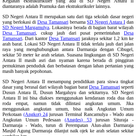
Kegiatan ekstrakurikuler yang ada di SD Negeri Antara II
diantaranya adalah Pramuka dan ekstrakurikuler lainnya.
SD Negeri Antara II merupakan satu dari tiga sekolah dasar negeri
yang berlokasi di
Desa Tamansari
bersama
SD Negeri Antara I
dan
SD Negeri Margamulya
. Lokasinya berada di bagian barat wilayah
Desa Tamansari
, cukup jauh dari pusat pemerintahan
Desa
Tamansari
. Dari kantor
Desa Tamansari
jaraknya sekitar 1,2 km ke
arah barat. Lokasi SD Negeri Antara II tidak terlalu jauh dari jalan
raya yang menghubungkan antara Darmaraja dengan Cibugel,
sekitar 50 meter ke arah selatan. Suasana lingkungan di SD Negeri
Antara II masih asri dan nyaman karena berada di pinggiran
pemukiman penduduk dan berbatasan dengan lahan pertanian yang
masih banyak pepohonan.
SD Negeri Antara II menampung pendidikan para siswa tingkat
dasar yang berasal dari wilayah bagian barat
Desa Tamansari
seperti
Dusun Antara II, Dusun Margaluyu dan sekitarnya. SD Negeri
Antara II ini bisa diakses menggunakan kendaraan roda dua dan
roda empat, namun tidak dilintasi angkutan umum. Jika
menggunakan angkutan umum, bisa naik Angkutan Umum
Perkotaan
(Angkot) 24
jurusan Terminal Rancamulya - Wado atau
Angkutan Umum Pedesaan
(Angdes) 53
jurusan Situraja -
Darmaraja - Wado, turun di Perempatan Alun-alun Darmaraja
Masjid Agung Darmaraja dilanjut naik ojek ke arah selatan sekitar