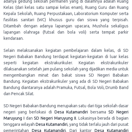
adanya gedung sekolah permanen yang di dalamnya adalah Ruang
Kelas (dari kelas satu sampai kelas enam), Ruang Guru dan Ruang
Kepala Sekolah, Ruang Perpustakaan, Laboratorium Komputer serta
fasilitas sanitari (WC) khusus guru dan siswa yang terpisah.
Ditambah dengan adanya lapangan upacara, Mushola sekaligus
lapangan olahraga (futsal dan bola voli) serta tempat parkir
kendaraan.
Selain melaksanakan kegiatan pembelajaran dalam kelas, di SD
Negeri Babakan Bandung terdapat kegiatan-kegiatan di luar kelas
seperti kegiatan ekstrakurikuler. Kegiatan ekstrakurikuler
dilaksanakan setelah jam pulang sekolah yang dijadikan media untuk
mengembangkan minat dan bakat siswa SD Negeri Babakan
Bandung. Kegiatan ekstrakurikuler yang ada di SD Negeri Babakan
Bandung diantaranya adalah Pramuka, Futsal, Bola Voli, Drumb Band
dan Pencak Silat.
SD Negeri Babakan Bandung merupakan satu dari tiga sekolah dasar
negeri yang berlokasi di
Desa Kutamandiri
bersama
SD Negeri
Maruyung I
dan
SD Negeri Maruyung II
. Lokasinya berada di bagian
tenggara wilayah
Desa Kutamandiri
, yang tidak terlalu jauh dari pusat
pemerintahan
Desa Kutamandiri
. Dari kantor
Desa Kutamandiri