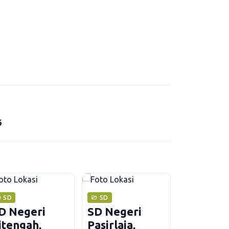
6
SD
SD
D Negeri
SD Negeri
itengah,
Pasirlaja,