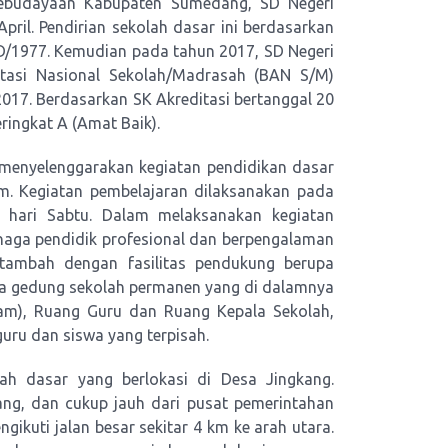
Kebudayaan Kabupaten Sumedang, SD Negeri
pril. Pendirian sekolah dasar ini berdasarkan
D/1977. Kemudian pada tahun 2017, SD Negeri
itasi Nasional Sekolah/Madrasah (BAN S/M)
17. Berdasarkan SK Akreditasi bertanggal 20
ingkat A (Amat Baik).
 menyelenggarakan kegiatan pendidikan dasar
m. Kegiatan pembelajaran dilaksanakan pada
i hari Sabtu. Dalam melaksanakan kegiatan
naga pendidik profesional dan berpengalaman
 Ditambah dengan fasilitas pendukung berupa
ya gedung sekolah permanen yang di dalamnya
nam), Ruang Guru dan Ruang Kepala Sekolah,
guru dan siswa yang terpisah.
ah dasar yang berlokasi di Desa Jingkang.
ang, dan cukup jauh dari pusat pemerintahan
gikuti jalan besar sekitar 4 km ke arah utara.