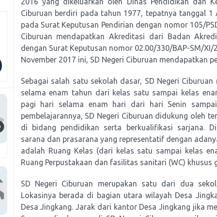
2016 yang dikeluarkan oleh Dinas Pendidikan dan 
Ciburuan berdiri pada tahun 1977, tepatnya tanggal 1 A
pada Surat Keputusan Pendirian dengan nomor 105/PS
Ciburuan mendapatkan Akreditasi dari Badan Akred
dengan Surat Keputusan nomor 02.00/330/BAP-SM/XI/20
November 2017 ini, SD Negeri Ciburuan mendapatkan per
Sebagai salah satu sekolah dasar, SD Negeri Ciburuan
selama enam tahun dari kelas satu sampai kelas ena
pagi hari selama enam hari dari hari Senin sampa
pembelajarannya, SD Negeri Ciburuan didukung oleh te
di bidang pendidikan serta berkualifikasi sarjana.
sarana dan prasarana yang representatif dengan adan
adalah Ruang Kelas (dari kelas satu sampai kelas e
Ruang Perpustakaan dan fasilitas sanitari (WC) khusus 
SD Negeri Ciburuan merupakan satu dari dua sekol
Lokasinya berada di bagian utara wilayah Desa Jingk
Desa Jingkang. Jarak dari kantor Desa Jingkang jika men