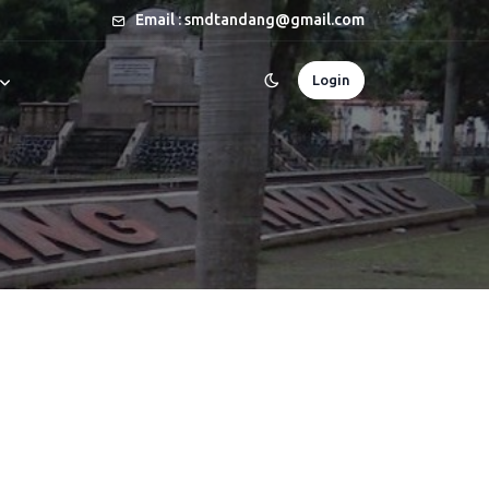
Email : smdtandang@gmail.com
Login