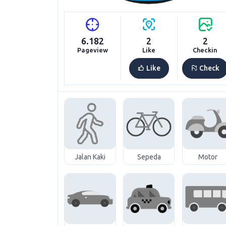
6.182
2
2
Pageview
Like
Checkin
Like
Check
Jalan Kaki
Sepeda
Motor