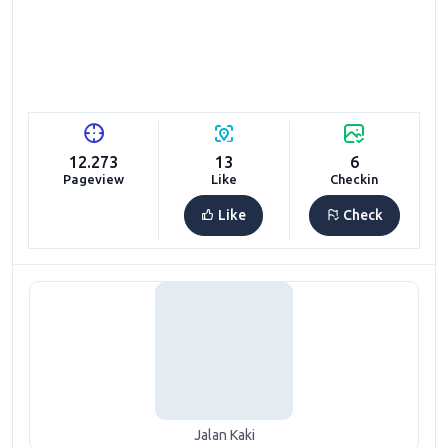
12.273
13
6
Pageview
Like
Checkin
Like
Check
Jalan Kaki