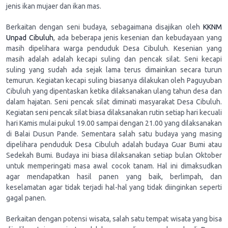
jenis ikan mujaer dan ikan mas.
Berkaitan dengan seni budaya, sebagaimana disajikan oleh
KKNM
Unpad Cibuluh
, ada beberapa jenis kesenian dan kebudayaan yang
masih dipelihara warga penduduk Desa Cibuluh. Kesenian yang
masih adalah adalah kecapi suling dan pencak silat. Seni kecapi
suling yang sudah ada sejak lama terus dimainkan secara turun
temurun. Kegiatan kecapi suling biasanya dilakukan oleh Paguyuban
Cibuluh yang dipentaskan ketika dilaksanakan ulang tahun desa dan
dalam hajatan. Seni pencak silat diminati masyarakat Desa Cibuluh.
Kegiatan seni pencak silat biasa dilaksanakan rutin setiap hari kecuali
hari Kamis mulai pukul 19.00 sampai dengan 21.00 yang dilaksanakan
di Balai Dusun Pande. Sementara salah satu budaya yang masing
dipelihara penduduk Desa Cibuluh adalah budaya Guar Bumi atau
Sedekah Bumi. Budaya ini biasa dilaksanakan setiap bulan Oktober
untuk memperingati masa awal cocok tanam. Hal ini dimaksudkan
agar mendapatkan hasil panen yang baik, berlimpah, dan
keselamatan agar tidak terjadi hal-hal yang tidak diinginkan seperti
gagal panen.
Berkaitan dengan potensi wisata, salah satu tempat wisata yang bisa