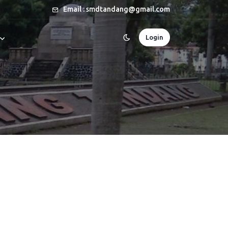
Email : smdtandang@gmail.com
Login