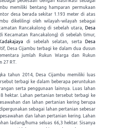
ebagai pedesaan dengan klasifikasi sebagai
jambu memiliki bentang hamparan permukaan
ntor desa berada sekitar 1.193 meter di atas
bu dikelilingi oleh wilayah-wilayah sebagai
amatan Rancakalong di sebelah utara,
Desa
di Kecamatan Rancakalong) di sebelah timur,
Kadakajaya
di sebelah selatan, serta
Desa
tif, Desa Cijambu terbagi ke dalam dua dusun
Sementara jumlah Rukun Warga dan Rukun
n 27 RT.
ka tahun 2014, Desa Cijambu memiliki luas
tersebut terbagi ke dalam beberapa peruntukan
rangan serta penggunaan lainnya. Luas lahan
 hektar. Lahan pertanian tersebut terbagi ke
pesawahan dan lahan pertanian kering berupa
dipergunakan sebagai lahan pertanian sebesar
n pesawahan dan lahan pertanian kering. Lahan
ahan ladang/huma seluas 66,3 hektar. Sisanya