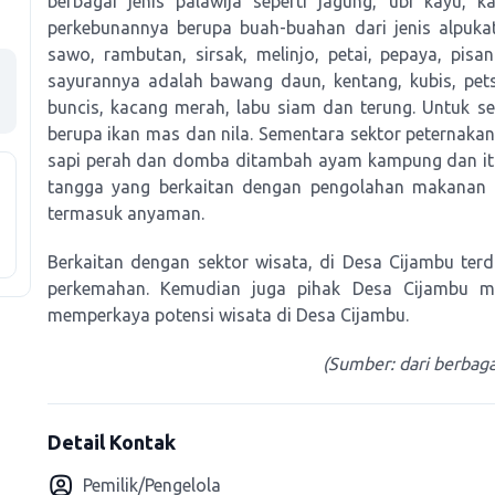
berbagai jenis palawija seperti jagung, ubi kayu, 
perkebunannya berupa buah-buahan dari jenis alpukat, 
sawo, rambutan, sirsak, melinjo, petai, pepaya, pis
sayurannya adalah bawang daun, kentang, kubis, pets
buncis, kacang merah, labu siam dan terung. Untuk s
berupa ikan mas dan nila. Sementara sektor peternakan
sapi perah dan domba ditambah ayam kampung dan itik.
tangga yang berkaitan dengan pengolahan makanan
termasuk anyaman.
Berkaitan dengan sektor wisata, di Desa Cijambu terd
perkemahan. Kemudian juga pihak Desa Cijambu 
memperkaya potensi wisata di Desa Cijambu.
(Sumber: dari berba
Detail Kontak
Pemilik/Pengelola