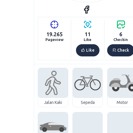
19.265
11
6
Pageview
Like
Checkin
Like
Check
Jalan Kaki
Sepeda
Motor