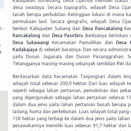
Kabupaten Sumedang, Desa Cijambu memiliki status s
desa swadaya. Secara topografis, wilayah Desa Ci
tanah berupa perbukitan. Ketinggian lokasi di mana ka
permukaan laut. Secara geografis, wilayah Desa Cijam
berikut: Kabupaten Subang dan
Desa Rancakalong
Kec
i -
Rancakalong
dan
Desa Pasirbiru
(keduanya berlokasi 
Desa Sukawangi
Kecamatan Pamulihan dan
Desa 
s
Kadakajaya
di sebelah baratnya. Dan secara administra
a
yaitu Dusun Jaganala dan Dusun Pasanggrahan. 
Tetangganya masing-masing sebanyak sembilan RW da
Berdasarkan data Kecamatan Tanjungsari dalam Ang
wilayah total sebesar 200,9 hektar. Dari luas wilayah 
seperti sebagai lahan pertanian, pemukiman dan peka
yang dipergunakan sebagai lahan pertanian sebesar 158
dalam dua jenis yaitu lahan pertanian basah berupa 
ladang, huma dan perkebunan. Luas wilayah total yang 
158 hektar yang terbagi ke dalam dua jenis yaitu laha
pesawahannya memiliki luas sebesar 91,7 hektar dan l