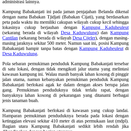
administrasi lainnya.
Kampung Babakanjati ini pada jaman penjajahan Belanda dikenal
dengan nama Babakan Tjidjati (Babakan Cijati), yang berdasarkan
peta pada waktu itu memiliki cakupan wilayah cukup kecil sehingga
lokasinya cukup berjauhan dengan
Kampung Kaduheuleut
(sekarang berada di wilayah
Desa Kaduwulung
) dan
Kampung
Cantilan
(sekarang berada di wilayah
Desa Cijeler
), dengan masing-
masing jaraknya sekitar 500 meter. Namun saat ini, posisi Kampung
Babakanjati hampir tanpa batas dengan
Kampung Kaduheuleut
di
Desa Kaduwulung
.
Pola sebaran pemukiman penduduk Kampung Babakanjati tersebar
di satu lokasi, dengan tidak mengikuti jalur utama yang melintasi
kawasan kampung ini. Walau masih banyak lahan kosong di pinggir
jalan utama, namun kebanyakan pemukiman penduduk Kampung
Babakanjati berlokasi agak ke dalam dengan akses berupa jalan
gang. Pemukiman penduduknya tidak terlalu rapat, dengan
banyaknya lahan kosong di pekarangan yang ditanami berbagai
jenis tanaman buah.
Kampung Babakanjati berlokasi di kawasan yang cukup landai.
Hamparan pemukiman penduduknya berada pada lokasi dengan
ketinggian elevasi sekitar 410 meter di atas permukaan laut (mdpl).
Bagian utara Kampung Babakanjati sedikit lebih rendah jika