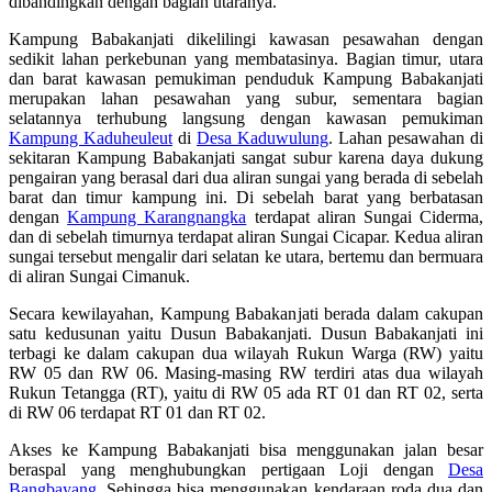
dibandingkan dengan bagian utaranya.
Kampung Babakanjati dikelilingi kawasan pesawahan dengan
sedikit lahan perkebunan yang membatasinya. Bagian timur, utara
dan barat kawasan pemukiman penduduk Kampung Babakanjati
merupakan lahan pesawahan yang subur, sementara bagian
selatannya terhubung langsung dengan kawasan pemukiman
Kampung Kaduheuleut
di
Desa Kaduwulung
. Lahan pesawahan di
sekitaran Kampung Babakanjati sangat subur karena daya dukung
pengairan yang berasal dari dua aliran sungai yang berada di sebelah
barat dan timur kampung ini. Di sebelah barat yang berbatasan
dengan
Kampung Karangnangka
terdapat aliran Sungai Ciderma,
dan di sebelah timurnya terdapat aliran Sungai Cicapar. Kedua aliran
sungai tersebut mengalir dari selatan ke utara, bertemu dan bermuara
di aliran Sungai Cimanuk.
Secara kewilayahan, Kampung Babakanjati berada dalam cakupan
satu kedusunan yaitu Dusun Babakanjati. Dusun Babakanjati ini
terbagi ke dalam cakupan dua wilayah Rukun Warga (RW) yaitu
RW 05 dan RW 06. Masing-masing RW terdiri atas dua wilayah
Rukun Tetangga (RT), yaitu di RW 05 ada RT 01 dan RT 02, serta
di RW 06 terdapat RT 01 dan RT 02.
Akses ke Kampung Babakanjati bisa menggunakan jalan besar
beraspal yang menghubungkan pertigaan Loji dengan
Desa
Bangbayang
. Sehingga bisa menggunakan kendaraan roda dua dan