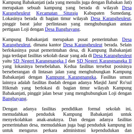
Kampung Babakanjati (ada yang menulis juga dengan Babakan Jati)
merupakan sebuah kampung yang berada di wilayah
Desa
Karangheuleut
Kecamatan Situraja
Kabupaten Sumedang.
Lokasinya berada di bagian timur wilayah
Desa Karangheuleut
,
pinggir barat jalur perlintasan yang menghubungkan antara
pertigaan Loji dengan
Desa Bangbayang
.
Kampung Babakanjati merupakan pusat pemerintahan
Desa
Karangheuleut
, dimana kantor
Desa Karangheuleut
berada. Selain
berlokasinya pusat pemerintahan desa, di Kampung Babakanjati
juga terdapat fasilitas sekolah dasar yang ada di
Desa Karangheuleut
yaitu
SD Negeri Karangnangka I
dan
SD Negeri Karangnangka II
yang lokasinya bersebelahan. Kedua fasilitas tersebut posisinya
berseberangan di lintasan jalan yang menghubungkan Kampung
Babakanjati dengan
Kampung Karangnangka
. Fasilitas umum
lainnya adalah fasilitas ibadah dengan adanya Masjid Jami' Ro'sul
Hikmah yang berlokasi di bagian timur wilayah Kampung
Babakanjati, pinggir jalan besar yang menghubungkan Loji dengan
Bangbayang
.
Dengan adanya fasilitas pendidikan formal sekolah ini,
memudahkan penduduk Kampung Babakanjati untuk
menyekolahkan anak-anaknya. Dan dengan adanya fasilitas
pemerintahan desa, memudahkan juga bagi penduduk kampung ini
untuk mengurus perkara administrasi kependudukan dan