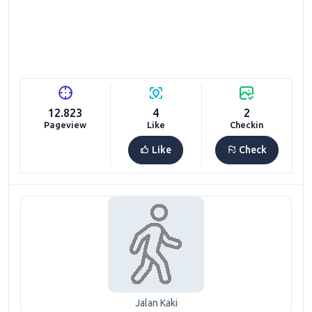
12.823
4
2
Pageview
Like
Checkin
Like
Check
Jalan Kaki