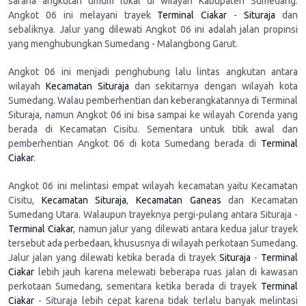
sarana angkutan umum lokal di wilayah Kabupaten Sumedang.
Angkot 06 ini melayani trayek
Terminal Ciakar
-
Situraja
dan
sebaliknya. Jalur yang dilewati Angkot 06 ini adalah jalan propinsi
yang menghubungkan Sumedang - Malangbong Garut.
Angkot 06 ini menjadi penghubung lalu lintas angkutan antara
wilayah
Kecamatan Situraja
dan sekitarnya dengan wilayah kota
Sumedang. Walau pemberhentian dan keberangkatannya di Terminal
Situraja, namun Angkot 06 ini bisa sampai ke wilayah Corenda yang
berada di Kecamatan Cisitu. Sementara untuk titik awal dan
pemberhentian Angkot 06 di kota Sumedang berada di
Terminal
Ciakar
.
Angkot 06 ini melintasi empat wilayah kecamatan yaitu Kecamatan
Cisitu,
Kecamatan Situraja
,
Kecamatan Ganeas
dan Kecamatan
Sumedang Utara. Walaupun trayeknya pergi-pulang antara Situraja -
Terminal Ciakar
, namun jalur yang dilewati antara kedua jalur trayek
tersebut ada perbedaan, khususnya di wilayah perkotaan Sumedang.
Jalur jalan yang dilewati ketika berada di trayek
Situraja
-
Terminal
Ciakar
lebih jauh karena melewati beberapa ruas jalan di kawasan
perkotaan Sumedang, sementara ketika berada di trayek
Terminal
Ciakar
- Situraja lebih cepat karena tidak terlalu banyak melintasi