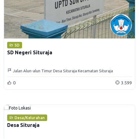
SD
SD Negeri Situraja
Jalan Alun-alun Timur Desa Situraja Kecamatan Situraja
Kabupaten Sumedang
0
3.599
Desa/Kelurahan
Desa Situraja