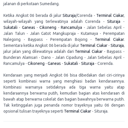
jalanan di perkotaan Sumedang.
Ketika Angkot 06 berada di jalur
Situraja
/Corenda -
Terminal Ciakar
,
wilayah-wilayah yang terlewatinya adalah Corenda -
Situraja
-
Sukatali
-
Ganeas
-
Cikoneng
-
Rancamulya
- Jalan Sebelas April -
Jalan Talun - Jalan Gatot Mangkupraja - Kutamaya - Perempatan
Nalegong - Baypass - Perempatan Bojong -
Terminal Ciakar
.
Sementara ketika Angkot 06 berada di jalur
Terminal Ciakar
-
Situraja
,
jalur jalan yang dilewatinya adalah dari
Terminal Ciakar
- Baypass -
Bunderan Alamsari - Dano - Jalan Cipadung - Jalan Sebelas April -
Rancamulya -
Cikoneng
-
Ganeas
-
Sukatali
-
Situraja
- Corenda.
Kendaraan yang menjadi Angkot 06 bisa dibedakan dari ciri-cirinya
seperti kombinasi warna yang menghiasi badan kendaraannya.
Kombinasi warnanya setidaknya ada tiga warna yaitu atap
kendaraannya berwarna putih, kemudian bagian atas kendaraan di
bawah atap berwarna cokelat dan bagian bawahnya berwarna putih.
Tak ketinggalan juga penanda nomor trayeknya yaitu 06 dengan
opsional tulisan trayeknya seperti
Terminal Ciakar
- Situraja.