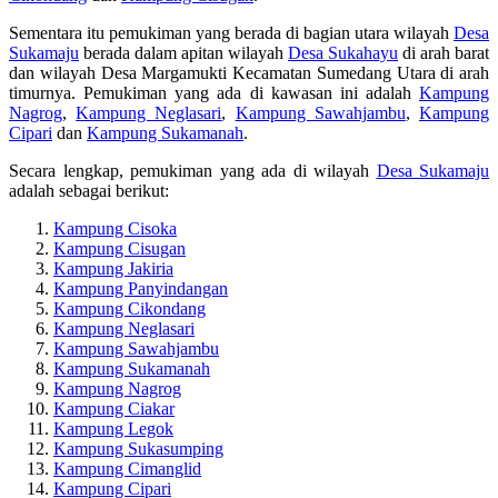
Sementara itu pemukiman yang berada di bagian utara wilayah
Desa
Sukamaju
berada dalam apitan wilayah
Desa Sukahayu
di arah barat
dan wilayah Desa Margamukti Kecamatan Sumedang Utara di arah
timurnya. Pemukiman yang ada di kawasan ini adalah
Kampung
Nagrog
,
Kampung Neglasari
,
Kampung Sawahjambu
,
Kampung
Cipari
dan
Kampung Sukamanah
.
Secara lengkap, pemukiman yang ada di wilayah
Desa Sukamaju
adalah sebagai berikut:
Kampung Cisoka
Kampung Cisugan
Kampung Jakiria
Kampung Panyindangan
Kampung Cikondang
Kampung Neglasari
Kampung Sawahjambu
Kampung Sukamanah
Kampung Nagrog
Kampung Ciakar
Kampung Legok
Kampung Sukasumping
Kampung Cimanglid
Kampung Cipari