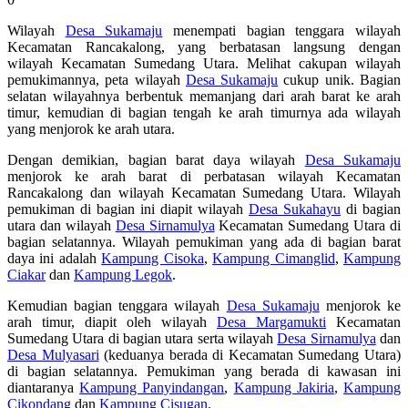
Wilayah
Desa Sukamaju
menempati bagian tenggara wilayah
Kecamatan Rancakalong, yang berbatasan langsung dengan
wilayah Kecamatan Sumedang Utara. Melihat cakupan wilayah
pemukimannya, peta wilayah
Desa Sukamaju
cukup unik. Bagian
selatan wilayahnya berbentuk memanjang dari arah barat ke arah
timur, kemudian di bagian tengah ke arah timurnya ada wilayah
yang menjorok ke arah utara.
Dengan demikian, bagian barat daya wilayah
Desa Sukamaju
menjorok ke arah barat di perbatasan wilayah Kecamatan
Rancakalong dan wilayah Kecamatan Sumedang Utara. Wilayah
pemukiman di bagian ini diapit wilayah
Desa Sukahayu
di bagian
utara dan wilayah
Desa Sirnamulya
Kecamatan Sumedang Utara di
bagian selatannya. Wilayah pemukiman yang ada di bagian barat
daya ini adalah
Kampung Cisoka
,
Kampung Cimanglid
,
Kampung
Ciakar
dan
Kampung Legok
.
Kemudian bagian tenggara wilayah
Desa Sukamaju
menjorok ke
arah timur, diapit oleh wilayah
Desa Margamukti
Kecamatan
Sumedang Utara di bagian utara serta wilayah
Desa Sirnamulya
dan
Desa Mulyasari
(keduanya berada di Kecamatan Sumedang Utara)
di bagian selatannya. Pemukiman yang berada di kawasan ini
diantaranya
Kampung Panyindangan
,
Kampung Jakiria
,
Kampung
Cikondang
dan
Kampung Cisugan
.