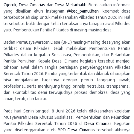
Cijeruk
,
Desa Cimarias
dan
Desa Mekarbakti
. Berdasarkan informasi
yang disajikan akun instagram
@kec_pamulihan
, keempat desa
tersebut telah siap untuk melaksanakan Pilkades Tahun 2026 ini. Hal
tersebut terbukti dengan telah terlaksananya tahapan awal Pilkades
yaitu Pembentukan Panitia Pilkades di masing-masing desa.
Badan Permusyawaratan Desa (BPD) masing-masing desa yang akan
terlibat dalam Pilkades, telah melakukan Pembentukan Panitia
Pilkades dalam kegiatan Sosialisasi, Pembentukan, dan Pelantikan
Panitia Pemilihan Kepala Desa. Dimana kegiatan tersebut menjadi
tahapan awal dalam rangka persiapan penyelenggaraan Pilkades
Serentak Tahun 2026. Panitia yang terbentuk dan dilantik diharapkan
bisa menjalankan tugasnya dengan penuh tanggung jawab,
profesional, serta menjunjung tinggi prinsip netralitas, transparansi,
dan akuntabilitas demi terwujudnya proses demokrasi desa yang
aman, tertib, dan lancar.
Pada hari Senin tanggal 8 Juni 2026 telah dilaksanakan kegiatan
Musyawarah Desa Khusus Sosialisasi, Pembentukan dan Pelantikan
Panitia Pilkades Serentak Tahun 2026 di
Desa Cimarias
. Kegiatan
yang diselenggarakan oleh BPD
Desa Cimarias
tersebut akhirnya