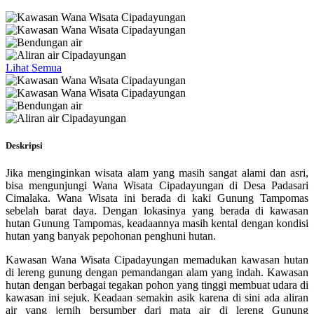
Lihat Semua
Deskripsi
Jika menginginkan wisata alam yang masih sangat alami dan asri,
bisa mengunjungi Wana Wisata Cipadayungan di Desa Padasari
Cimalaka. Wana Wisata ini berada di kaki Gunung Tampomas
sebelah barat daya. Dengan lokasinya yang berada di kawasan
hutan Gunung Tampomas, keadaannya masih kental dengan kondisi
hutan yang banyak pepohonan penghuni hutan.
Kawasan Wana Wisata Cipadayungan memadukan kawasan hutan
di lereng gunung dengan pemandangan alam yang indah. Kawasan
hutan dengan berbagai tegakan pohon yang tinggi membuat udara di
kawasan ini sejuk. Keadaan semakin asik karena di sini ada aliran
air yang jernih bersumber dari mata air di lereng Gunung