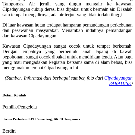
Tampomas. Air jernih yang dingin mengalir ke kawasan
Cipadayungan cukup deras, bisa dipakai untuk bermain air. Di salah
satu tempat mengalirnya, ada air terjun yang tidak terlalu tinggi.
Di luar kawasan hutan terdapat hamparan pemandangan perkebunan
dan pesawahan masyarakat. Menambah indahnya pemandangan
dari kawasan Cipadayungan.
Kawasan Cipadayungan sangat cocok untuk tempat berkemah.
Dengan tempatnya yang berbentuk tanah lapang di bawah
pepohonan, sangat cocok dipakai untuk mendirikan tenda. Atau bagi
yang mau mengadakan kegiatan bersama-sama di alam bebas, bisa
menggunakan tempat Cipadayungan ini.
(Sumber: Informasi dari berbagai sumber, foto dari
Cipadayungan
PARADISE
)
Detail Kontak
Pemilik/Pengelola
Perum Perhutani KPH Sumedang, BKPH Tampomas
Berdiri