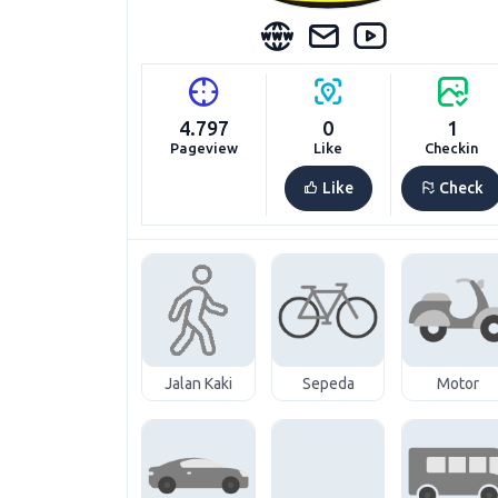
4.797
0
1
Pageview
Like
Checkin
Like
Check
Jalan Kaki
Sepeda
Motor