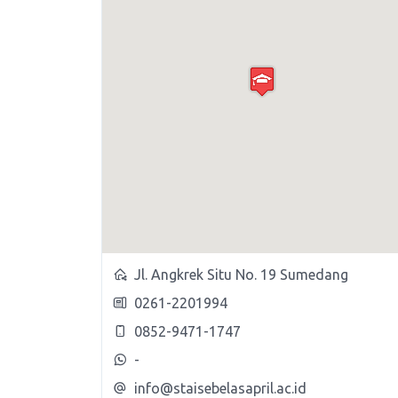
Jl. Angkrek Situ No. 19 Sumedang
0261-2201994
0852-9471-1747
-
info@staisebelasapril.ac.id