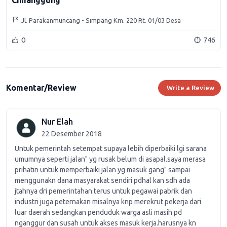
Cimanggung
Jl. Parakanmuncang - Simpang Km. 220 Rt. 01/03 Desa
Sindangpakuon Kecamatan Cimanggung Kabupaten Sumedang
0
746
Komentar/Review
Write a Review
Nur Elah
22 Desember 2018
Untuk pemerintah setempat supaya lebih diperbaiki lgi sarana
umumnya seperti jalan" yg rusak belum di asapal.saya merasa
prihatin untuk memperbaiki jalan yg masuk gang" sampai
menggunakn dana masyarakat sendiri pdhal kan sdh ada
jtahnya dri pemerintahan.terus untuk pegawai pabrik dan
industri juga peternakan misalnya knp merekrut pekerja dari
luar daerah sedangkan penduduk warga asli masih pd
nganggur dan susah untuk akses masuk kerja.harusnya kn