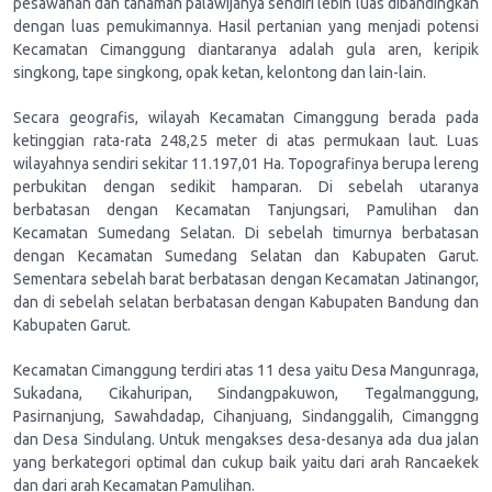
pesawahan dan tanaman palawijanya sendiri lebih luas dibandingkan
dengan luas pemukimannya. Hasil pertanian yang menjadi potensi
Kecamatan Cimanggung diantaranya adalah gula aren, keripik
singkong, tape singkong, opak ketan, kelontong dan lain-lain.
Secara geografis, wilayah Kecamatan Cimanggung berada pada
ketinggian rata-rata 248,25 meter di atas permukaan laut. Luas
wilayahnya sendiri sekitar 11.197,01 Ha. Topografinya berupa lereng
perbukitan dengan sedikit hamparan. Di sebelah utaranya
berbatasan dengan Kecamatan Tanjungsari, Pamulihan dan
Kecamatan Sumedang Selatan. Di sebelah timurnya berbatasan
dengan Kecamatan Sumedang Selatan dan Kabupaten Garut.
Sementara sebelah barat berbatasan dengan Kecamatan Jatinangor,
dan di sebelah selatan berbatasan dengan Kabupaten Bandung dan
Kabupaten Garut.
Kecamatan Cimanggung terdiri atas 11 desa yaitu Desa Mangunraga,
Sukadana, Cikahuripan, Sindangpakuwon, Tegalmanggung,
Pasirnanjung, Sawahdadap, Cihanjuang, Sindanggalih, Cimanggng
dan Desa Sindulang. Untuk mengakses desa-desanya ada dua jalan
yang berkategori optimal dan cukup baik yaitu dari arah Rancaekek
dan dari arah Kecamatan Pamulihan.