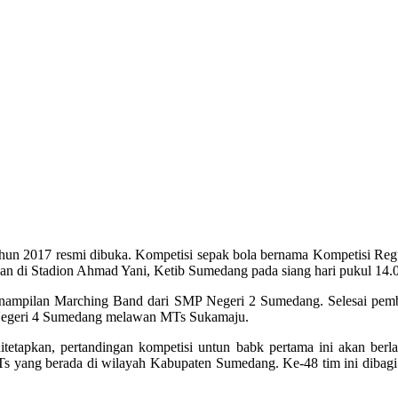
hun 2017 resmi dibuka. Kompetisi sepak bola bernama Kompetisi Regul
kan di Stadion Ahmad Yani, Ketib Sumedang pada siang hari pukul 14
nampilan Marching Band dari SMP Negeri 2 Sumedang. Selesai pemb
 Negeri 4 Sumedang melawan MTs Sukamaju.
itetapkan, pertandingan kompetisi untun babk pertama ini akan berl
MTs yang berada di wilayah Kabupaten Sumedang. Ke-48 tim ini dibag