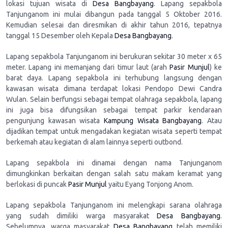
lokasi tujuan wisata di
Desa Bangbayang
. Lapang sepakbola
Tanjunganom ini mulai dibangun pada tanggal 5 Oktober 2016.
Kemudian selesai dan diresmikan di akhir tahun 2016, tepatnya
tanggal 15 Desember oleh Kepala
Desa Bangbayang
.
Lapang sepakbola Tanjunganom ini berukuran sekitar 30 meter x 65
meter. Lapang ini memanjang dari timur laut (arah
Pasir Munjul
) ke
barat daya. Lapang sepakbola ini terhubung langsung dengan
kawasan wisata dimana terdapat lokasi Pendopo Dewi Candra
Wulan. Selain berfungsi sebagai tempat olahraga sepakbola, lapang
ini juga bisa difungsikan sebagai tempat parkir kendaraan
pengunjung kawasan wisata
Kampung Wisata Bangbayang
. Atau
dijadikan tempat untuk mengadakan kegiatan wisata seperti tempat
berkemah atau kegiatan di alam lainnya seperti outbond.
Lapang sepakbola ini dinamai dengan nama Tanjunganom
dimungkinkan berkaitan dengan salah satu makam keramat yang
berlokasi di puncak
Pasir Munjul
yaitu Eyang Tonjong Anom.
Lapang sepakbola Tanjunganom ini melengkapi sarana olahraga
yang sudah dimiliki warga masyarakat
Desa Bangbayang
.
Sebelumnya, warga masyarakat
Desa Bangbayang
telah memiliki