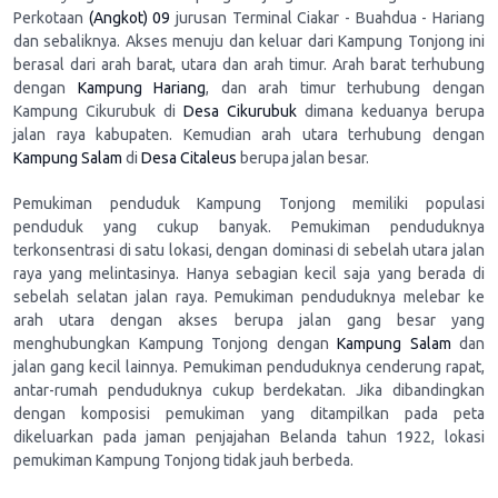
Perkotaan
(Angkot) 09
jurusan Terminal Ciakar - Buahdua - Hariang
dan sebaliknya. Akses menuju dan keluar dari Kampung Tonjong ini
berasal dari arah barat, utara dan arah timur. Arah barat terhubung
dengan
Kampung Hariang
, dan arah timur terhubung dengan
Kampung Cikurubuk di
Desa Cikurubuk
dimana keduanya berupa
jalan raya kabupaten. Kemudian arah utara terhubung dengan
Kampung Salam
di
Desa Citaleus
berupa jalan besar.
Pemukiman penduduk Kampung Tonjong memiliki populasi
penduduk yang cukup banyak. Pemukiman penduduknya
terkonsentrasi di satu lokasi, dengan dominasi di sebelah utara jalan
raya yang melintasinya. Hanya sebagian kecil saja yang berada di
sebelah selatan jalan raya. Pemukiman penduduknya melebar ke
arah utara dengan akses berupa jalan gang besar yang
menghubungkan Kampung Tonjong dengan
Kampung Salam
dan
jalan gang kecil lainnya. Pemukiman penduduknya cenderung rapat,
antar-rumah penduduknya cukup berdekatan. Jika dibandingkan
dengan komposisi pemukiman yang ditampilkan pada peta
dikeluarkan pada jaman penjajahan Belanda tahun 1922, lokasi
pemukiman Kampung Tonjong tidak jauh berbeda.