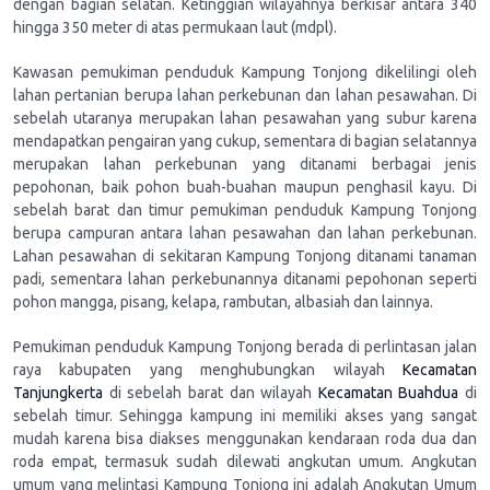
dengan bagian selatan. Ketinggian wilayahnya berkisar antara 340
hingga 350 meter di atas permukaan laut (mdpl).
Kawasan pemukiman penduduk Kampung Tonjong dikelilingi oleh
lahan pertanian berupa lahan perkebunan dan lahan pesawahan. Di
sebelah utaranya merupakan lahan pesawahan yang subur karena
mendapatkan pengairan yang cukup, sementara di bagian selatannya
merupakan lahan perkebunan yang ditanami berbagai jenis
pepohonan, baik pohon buah-buahan maupun penghasil kayu. Di
sebelah barat dan timur pemukiman penduduk Kampung Tonjong
berupa campuran antara lahan pesawahan dan lahan perkebunan.
Lahan pesawahan di sekitaran Kampung Tonjong ditanami tanaman
padi, sementara lahan perkebunannya ditanami pepohonan seperti
pohon mangga, pisang, kelapa, rambutan, albasiah dan lainnya.
Pemukiman penduduk Kampung Tonjong berada di perlintasan jalan
raya kabupaten yang menghubungkan wilayah
Kecamatan
Tanjungkerta
di sebelah barat dan wilayah
Kecamatan Buahdua
di
sebelah timur. Sehingga kampung ini memiliki akses yang sangat
mudah karena bisa diakses menggunakan kendaraan roda dua dan
roda empat, termasuk sudah dilewati angkutan umum. Angkutan
umum yang melintasi Kampung Tonjong ini adalah Angkutan Umum