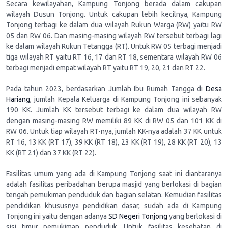
Secara kewilayahan, Kampung Tonjong berada dalam cakupan
wilayah Dusun Tonjong. Untuk cakupan lebih kecilnya, Kampung
Tonjong terbagi ke dalam dua wilayah Rukun Warga (RW) yaitu RW
05 dan RW 06. Dan masing-masing wilayah RW tersebut terbagi lagi
ke dalam wilayah Rukun Tetangga (RT). Untuk RW 05 terbagi menjadi
tiga wilayah RT yaitu RT 16, 17 dan RT 18, sementara wilayah RW 06
terbagi menjadi empat wilayah RT yaitu RT 19, 20, 21 dan RT 22.
Pada tahun 2023, berdasarkan Jumlah Ibu Rumah Tangga di
Desa
Hariang
, jumlah Kepala Keluarga di Kampung Tonjong ini sebanyak
190 KK. Jumlah KK tersebut terbagi ke dalam dua wilayah RW
dengan masing-masing RW memiliki 89 KK di RW 05 dan 101 KK di
RW 06. Untuk tiap wilayah RT-nya, jumlah KK-nya adalah 37 KK untuk
RT 16, 13 KK (RT 17), 39 KK (RT 18), 23 KK (RT 19), 28 KK (RT 20), 13
KK (RT 21) dan 37 KK (RT 22).
Fasilitas umum yang ada di Kampung Tonjong saat ini diantaranya
adalah fasilitas peribadahan berupa masjid yang berlokasi di bagian
tengah pemukiman penduduk dan bagian selatan. Kemudian fasilitas
pendidikan khususnya pendidikan dasar, sudah ada di Kampung
Tonjong ini yaitu dengan adanya
SD Negeri Tonjong
yang berlokasi di
sisi timur pemukiman penduduk. Untuk fasilitas kesehatan di