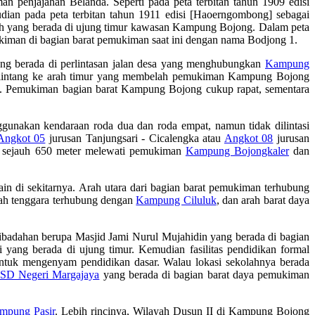
 penjajahan Belanda. Seperti pada peta terbitan tahun 1909 edisi
an pada peta terbitan tahun 1911 edisi [Haoerngombong] sebagai
ah yang berada di ujung timur kawasan Kampung Bojong. Dalam peta
kiman di bagian barat pemukiman saat ini dengan nama Bodjong 1.
ng berada di perlintasan jalan desa yang menghubungkan
Kampung
a melintang ke arah timur yang membelah pemukiman Kampung Bojong
tan. Pemukiman bagian barat Kampung Bojong cukup rapat, sementara
gunakan kendaraan roda dua dan roda empat, namun tidak dilintasi
Angkot 05
jurusan Tanjungsari - Cicalengka atau
Angkot 08
jurusan
tan sejauh 650 meter melewati pemukiman
Kampung Bojongkaler
dan
n di sekitarnya. Arah utara dari bagian barat pemukiman terhubung
ah tenggara terhubung dengan
Kampung Ciluluk
, dan arah barat daya
ibadahan berupa Masjid Jami Nurul Mujahidin yang berada di bagian
yang berada di ujung timur. Kemudian fasilitas pendidikan formal
uk mengenyam pendidikan dasar. Walau lokasi sekolahnya berada
SD Negeri Margajaya
yang berada di bagian barat daya pemukiman
mpung Pasir
. Lebih rincinya, Wilayah Dusun II di Kampung Bojong