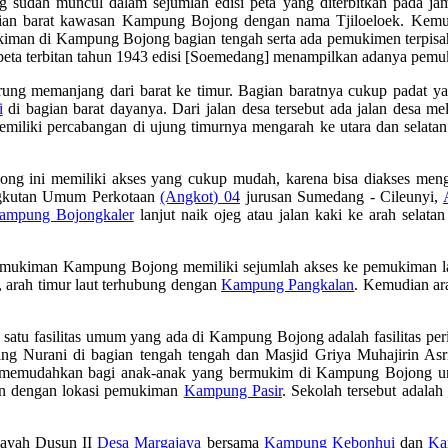
udah muncul dalam sejumlah edisi peta yang diterbitkan pada jaman
an barat kawasan Kampung Bojong dengan nama Tjiloeloek. Kemudi
ukiman di Kampung Bojong bagian tengah serta ada pemukimen terpis
peta terbitan tahun 1943 edisi [Soemedang] menampilkan adanya pemu
g memanjang dari barat ke timur. Bagian baratnya cukup padat ya
i
di bagian barat dayanya. Dari jalan desa tersebut ada jalan des
n memiliki percabangan di ujung timurnya mengarah ke utara dan sela
ng ini memiliki akses yang cukup mudah, karena bisa diakses meng
ngkutan Umum Perkotaan
(Angkot) 04
jurusan Sumedang - Cileunyi,
ampung Bojongkaler
lanjut naik ojeg atau jalan kaki ke arah sela
pemukiman Kampung Bojong memiliki sejumlah akses ke pemukiman lai
, arah timur laut terhubung dengan
Kampung Pangkalan
. Kemudian ar
atu fasilitas umum yang ada di Kampung Bojong adalah fasilitas per
 Nurani di bagian tengah tengah dan Masjid Griya Muhajirin Asri 
 memudahkan bagi anak-anak yang bermukim di Kampung Bojong unt
an dengan lokasi pemukiman
Kampung Pasir
. Sekolah tersebut adalah
layah Dusun II
Desa Margajaya
bersama
Kampung Kebonhui
dan
Ka