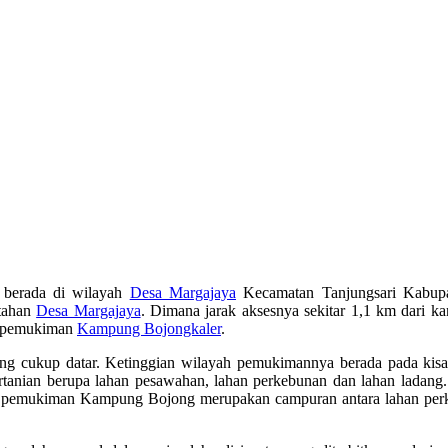
berada di wilayah
Desa Margajaya
Kecamatan Tanjungsari Kabupa
ntahan
Desa Margajaya
. Dimana jarak aksesnya sekitar 1,1 km dari k
n pemukiman
Kampung Bojongkaler
.
g cukup datar. Ketinggian wilayah pemukimannya berada pada kisara
rtanian berupa lahan pesawahan, lahan perkebunan dan lahan ladang.
rat pemukiman Kampung Bojong merupakan campuran antara lahan perk