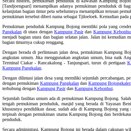
Secara historis, pemukiman penduduk di kawasan Kampung Bojong s
[Tandjoengsari] menampilkan adanya pemukiman penduduk di bagi
kelanjutan bagian timur peta sebelumnya menampilkan terusan pem
pemukiman tersebut diberi nama sebagai Tjiloeloek. Kemudian pada 
Pemukiman penduduk Kampung Bojong memiliki pola yang cenderun
Pangkalan
di utara dengan
Kampung Pasir
dan
Kampung Kebonhu
menjadi bagian utara dan bagian selatan jalan. Jalan ini kemudia
bagian timurnya cukup renggang.
Dengan berada di perlintasan jalan desa, pemukiman Kampung Bojo
angkutan umum. Jika menggunakan angkutan umum, bisa naik A
Terminal Ciakar - Rancakalong - Tanjungsari, turun di pertigaan
K
Kampung Pangkalan
.
Dengan dilintasi jalan desa yang memiliki sejumlah percabangan, 
dengan pemukiman
Kampung Pangkalan
dan
Kampung Bojongkaler
terhubung dengan
Kampung Pasir
dan
Kampung Kebonhui
.
Sejumlah fasilitas umum ada di pemukiman Kampung Bojong. Salah s
tengah pemukiman penduduk, masjid yang berada di Yayasan Bening
khususnya pendidikan dasar, sudah ada di Kampung Bojong yang
terpisah dengan pemukiman utama Kampung Bojong dan berdekat
penduduk.
Secara administrasi, Kampung Bojong ini berada dalam cakupan wi