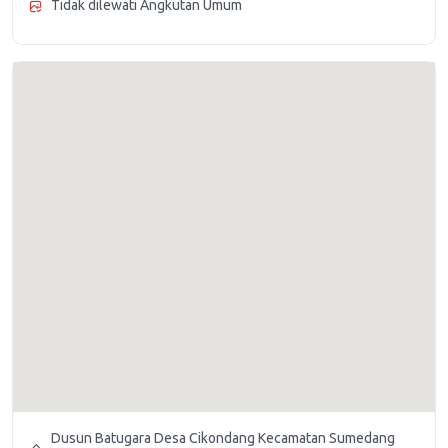
Tidak dilewati Angkutan Umum
Dusun Batugara Desa Cikondang Kecamatan Sumedang