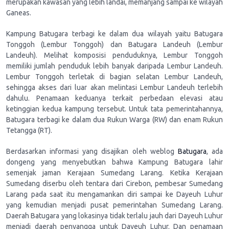
merupakan kawasan yang lebih landai, memanjang sampai ke wilayah
Ganeas.
Kampung Batugara terbagi ke dalam dua wilayah yaitu Batugara
Tonggoh (Lembur Tonggoh) dan Batugara Landeuh (Lembur
Landeuh). Melihat komposisi penduduknya, Lembur Tonggoh
memiliki jumlah penduduk lebih banyak daripada Lembur Landeuh.
Lembur Tonggoh terletak di bagian selatan Lembur Landeuh,
sehingga akses dari luar akan melintasi Lembur Landeuh terlebih
dahulu. Penamaan keduanya terkait perbedaan elevasi atau
ketinggian kedua kampung tersebut. Untuk tata pemerintahannya,
Batugara terbagi ke dalam dua Rukun Warga (RW) dan enam Rukun
Tetangga (RT).
Berdasarkan informasi yang disajikan oleh weblog
Batugara
, ada
dongeng yang menyebutkan bahwa Kampung Batugara lahir
semenjak jaman Kerajaan Sumedang Larang. Ketika Kerajaan
Sumedang diserbu oleh tentara dari Cirebon, pembesar Sumedang
Larang pada saat itu mengamankan diri sampai ke Dayeuh Luhur
yang kemudian menjadi pusat pemerintahan Sumedang Larang.
Daerah Batugara yang lokasinya tidak terlalu jauh dari Dayeuh Luhur
menjadi daerah penyangga untuk Dayeuh Luhur. Dan penamaan