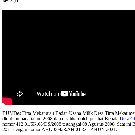
Deskripsi
BUMDes Tirta Mekar atau Badan Usaha Milik Desa Tirta Mekar mer
didirikan pada tahun 2008 dan disahkan oleh pejabat Kepala
Desa C
nomor 412.31/SK.06/DS/2008 tertanggal 08 Agustus 2008. Saat ini 
2021 dengan nomor AHU-00428.AH.01.33.TAHUN 2021.