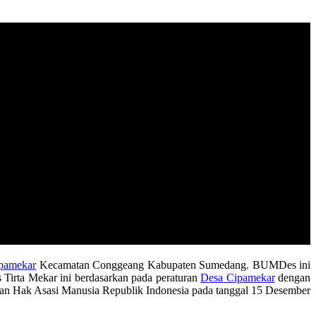
pamekar
Kecamatan Conggeang Kabupaten Sumedang. BUMDes ini
Tirta Mekar ini berdasarkan pada peraturan
Desa Cipamekar
dengan
dan Hak Asasi Manusia Republik Indonesia pada tanggal 15 Desember