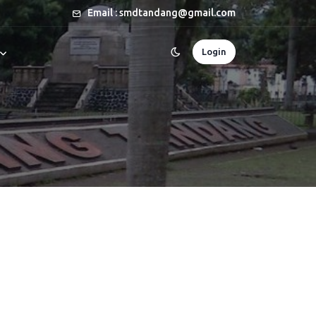
Email : smdtandang@gmail.com
Login