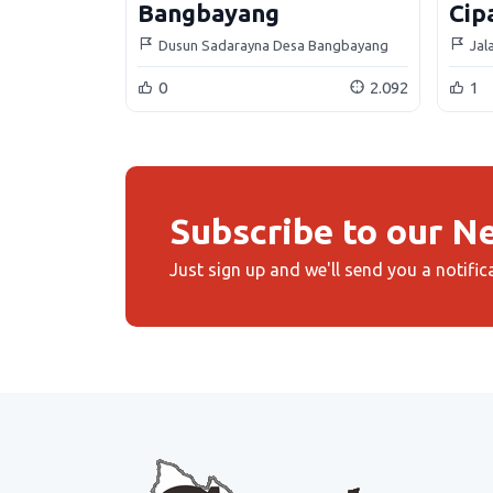
Bangbayang
Cip
Dusun Sadarayna Desa Bangbayang
Jal
Kecamatan Situraja Kabupaten
Cip
0
2.092
1
Sumedang
Kec
Su
Subscribe to our N
Just sign up and we'll send you a notific