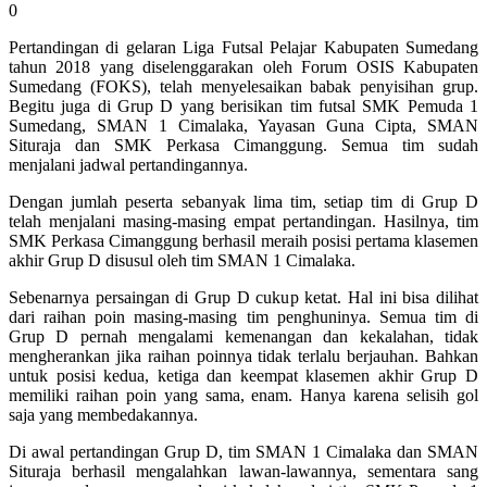
0
Pertandingan di gelaran Liga Futsal Pelajar Kabupaten Sumedang
tahun 2018 yang diselenggarakan oleh Forum OSIS Kabupaten
Sumedang (FOKS), telah menyelesaikan babak penyisihan grup.
Begitu juga di Grup D yang berisikan tim futsal SMK Pemuda 1
Sumedang, SMAN 1 Cimalaka, Yayasan Guna Cipta, SMAN
Situraja dan SMK Perkasa Cimanggung. Semua tim sudah
menjalani jadwal pertandingannya.
Dengan jumlah peserta sebanyak lima tim, setiap tim di Grup D
telah menjalani masing-masing empat pertandingan. Hasilnya, tim
SMK Perkasa Cimanggung berhasil meraih posisi pertama klasemen
akhir Grup D disusul oleh tim SMAN 1 Cimalaka.
Sebenarnya persaingan di Grup D cukup ketat. Hal ini bisa dilihat
dari raihan poin masing-masing tim penghuninya. Semua tim di
Grup D pernah mengalami kemenangan dan kekalahan, tidak
mengherankan jika raihan poinnya tidak terlalu berjauhan. Bahkan
untuk posisi kedua, ketiga dan keempat klasemen akhir Grup D
memiliki raihan poin yang sama, enam. Hanya karena selisih gol
saja yang membedakannya.
Di awal pertandingan Grup D, tim SMAN 1 Cimalaka dan SMAN
Situraja berhasil mengalahkan lawan-lawannya, sementara sang