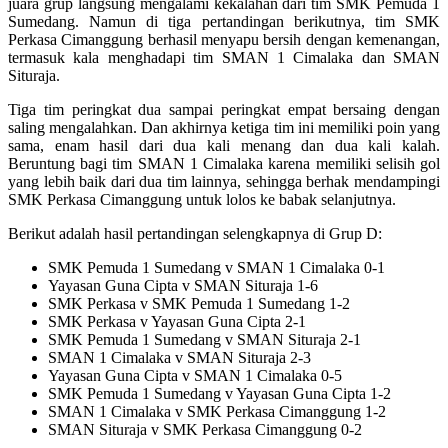
juara grup langsung mengalami kekalahan dari tim SMK Pemuda 1
Sumedang. Namun di tiga pertandingan berikutnya, tim SMK
Perkasa Cimanggung berhasil menyapu bersih dengan kemenangan,
termasuk kala menghadapi tim SMAN 1 Cimalaka dan SMAN
Situraja.
Tiga tim peringkat dua sampai peringkat empat bersaing dengan
saling mengalahkan. Dan akhirnya ketiga tim ini memiliki poin yang
sama, enam hasil dari dua kali menang dan dua kali kalah.
Beruntung bagi tim SMAN 1 Cimalaka karena memiliki selisih gol
yang lebih baik dari dua tim lainnya, sehingga berhak mendampingi
SMK Perkasa Cimanggung untuk lolos ke babak selanjutnya.
Berikut adalah hasil pertandingan selengkapnya di Grup D:
SMK Pemuda 1 Sumedang v SMAN 1 Cimalaka 0-1
Yayasan Guna Cipta v SMAN Situraja 1-6
SMK Perkasa v SMK Pemuda 1 Sumedang 1-2
SMK Perkasa v Yayasan Guna Cipta 2-1
SMK Pemuda 1 Sumedang v SMAN Situraja 2-1
SMAN 1 Cimalaka v SMAN Situraja 2-3
Yayasan Guna Cipta v SMAN 1 Cimalaka 0-5
SMK Pemuda 1 Sumedang v Yayasan Guna Cipta 1-2
SMAN 1 Cimalaka v SMK Perkasa Cimanggung 1-2
SMAN Situraja v SMK Perkasa Cimanggung 0-2