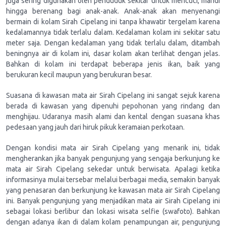
juga sering digunakan oleh penduduk sekitar untuk mencuci, mandi
hingga berenang bagi anak-anak. Anak-anak akan menyenangi
bermain di kolam Sirah Cipelang ini tanpa khawatir tergelam karena
kedalamannya tidak terlalu dalam. Kedalaman kolam ini sekitar satu
meter saja. Dengan kedalaman yang tidak terlalu dalam, ditambah
beningnya air di kolam ini, dasar kolam akan terlihat dengan jelas.
Bahkan di kolam ini terdapat beberapa jenis ikan, baik yang
berukuran kecil maupun yang berukuran besar.
Suasana di kawasan mata air Sirah Cipelang ini sangat sejuk karena
berada di kawasan yang dipenuhi pepohonan yang rindang dan
menghijau. Udaranya masih alami dan kental dengan suasana khas
pedesaan yang jauh dari hiruk pikuk keramaian perkotaan.
Dengan kondisi mata air Sirah Cipelang yang menarik ini, tidak
mengherankan jika banyak pengunjung yang sengaja berkunjung ke
mata air Sirah Cipelang sekedar untuk berwisata. Apalagi ketika
informasinya mulai tersebar melalui berbagai media, semakin banyak
yang penasaran dan berkunjung ke kawasan mata air Sirah Cipelang
ini. Banyak pengunjung yang menjadikan mata air Sirah Cipelang ini
sebagai lokasi berlibur dan lokasi wisata selfie (swafoto). Bahkan
dengan adanya ikan di dalam kolam penampungan air, pengunjung