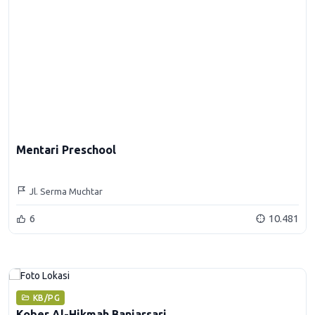
Mentari Preschool
Jl. Serma Muchtar
6
10.481
KB/PG
Kober Al-Hikmah Banjarsari