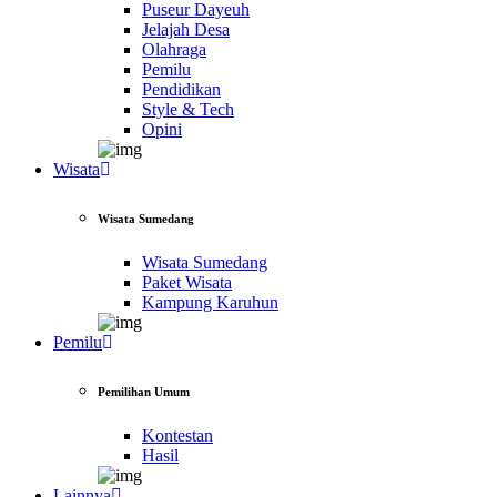
Puseur Dayeuh
Jelajah Desa
Olahraga
Pemilu
Pendidikan
Style & Tech
Opini
Wisata
Wisata Sumedang
Wisata Sumedang
Paket Wisata
Kampung Karuhun
Pemilu
Pemilihan Umum
Kontestan
Hasil
Lainnya