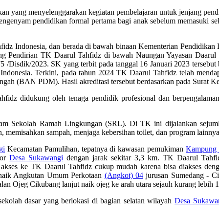
 yang menyelenggarakan kegiatan pembelajaran untuk jenjang pendidi
engenyam pendidikan formal pertama bagi anak sebelum memasuki sekol
fidz Indonesia, dan berada di bawah binaan Kementerian Pendidikan D
ng Pendirian TK Daarul Tahfidz di bawah Naungan Yayasan Daarul T
Disdik/2023. SK yang terbit pada tanggal 16 Januari 2023 tersebut b
onesia. Terkini, pada tahun 2024 TK Daarul Tahfidz telah mendapat
nengah (BAN PDM). Hasil akreditasi tersebut berdasarkan pada Sur
idz didukung oleh tenaga pendidik profesional dan berpengalaman 
ram Sekolah Ramah Lingkungan (SRL). Di TK ini dijalankan sejum
n, memisahkan sampah, menjaga kebersihan toilet, dan program lainnya
gi
Kecamatan Pamulihan, tepatnya di kawasan pemukiman
Kampung P
tor
Desa Sukawangi
dengan jarak sekitar 3,3 km. TK Daarul Tahfi
 akses ke TK Daarul Tahfidz cukup mudah karena bisa diakses den
a naik Angkutan Umum Perkotaan
(Angkot) 04
jurusan Sumedang - Ci
lan Ojeg Cikubang lanjut naik ojeg ke arah utara sejauh kurang lebih 
sekolah dasar yang berlokasi di bagian selatan wilayah
Desa Sukawa