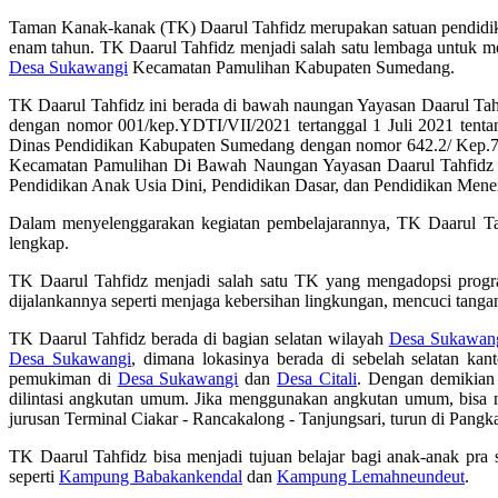
Taman Kanak-kanak (TK) Daarul Tahfidz merupakan satuan pendidikan
enam tahun. TK Daarul Tahfidz menjadi salah satu lembaga untuk m
Desa Sukawangi
Kecamatan Pamulihan Kabupaten Sumedang.
TK Daarul Tahfidz ini berada di bawah naungan Yayasan Daarul Tah
dengan nomor 001/kep.YDTI/VII/2021 tertanggal 1 Juli 2021 tenta
Dinas Pendidikan Kabupaten Sumedang dengan nomor 642.2/ Kep.75 /
Kecamatan Pamulihan Di Bawah Naungan Yayasan Daarul Tahfidz Ind
Pendidikan Anak Usia Dini, Pendidikan Dasar, dan Pendidikan Me
Dalam menyelenggarakan kegiatan pembelajarannya, TK Daarul Tahf
lengkap.
TK Daarul Tahfidz menjadi salah satu TK yang mengadopsi prog
dijalankannya seperti menjaga kebersihan lingkungan, mencuci tanga
TK Daarul Tahfidz berada di bagian selatan wilayah
Desa Sukawan
Desa Sukawangi
, dimana lokasinya berada di sebelah selatan kan
pemukiman di
Desa Sukawangi
dan
Desa Citali
. Dengan demikian
dilintasi angkutan umum. Jika menggunakan angkutan umum, bis
jurusan Terminal Ciakar - Rancakalong - Tanjungsari, turun di Pangka
TK Daarul Tahfidz bisa menjadi tujuan belajar bagi anak-anak pra 
seperti
Kampung Babakankendal
dan
Kampung Lemahneundeut
.