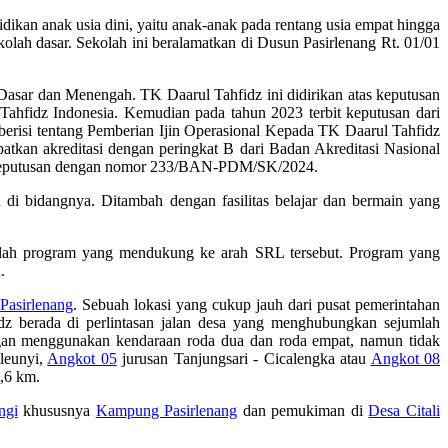
kan anak usia dini, yaitu anak-anak pada rentang usia empat hingga
ah dasar. Sekolah ini beralamatkan di Dusun Pasirlenang Rt. 01/01
asar dan Menengah. TK Daarul Tahfidz ini didirikan atas keputusan
ahfidz Indonesia. Kemudian pada tahun 2023 terbit keputusan dari
erisi tentang Pemberian Ijin Operasional Kepada TK Daarul Tahfidz
kan akreditasi dengan peringkat B dari Badan Akreditasi Nasional
at Keputusan dengan nomor 233/BAN-PDM/SK/2024.
di bidangnya. Ditambah dengan fasilitas belajar dan bermain yang
lah program yang mendukung ke arah SRL tersebut. Program yang
.
asirlenang
. Sebuah lokasi yang cukup jauh dari pusat pemerintahan
dz berada di perlintasan jalan desa yang menghubungkan sejumlah
gan menggunakan kendaraan roda dua dan roda empat, namun tidak
leunyi,
Angkot 05
jurusan Tanjungsari - Cicalengka atau
Angkot 08
1,6 km.
ngi
khususnya
Kampung Pasirlenang
dan pemukiman di
Desa Citali