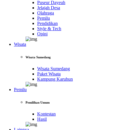
Puseur Dayeuh
Jelajah Desa
Olahraga
Pemilu
Pendidikan
Style & Tech
Opini
Wisata
Wisata Sumedang
Wisata Sumedang
Paket Wisata
Kampung Karuhun
Pemilu
Pemilihan Umum
Kontestan
Hasil
Lainnya