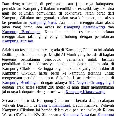
Dan dengan berada di perlintasan satu jalan raya kabupaten,
pemukiman Kampung Cikukun memiliki akses setidaknya ke dua
arah ke sejumlah pemukiman di sekitarnya. Arah barat dari
Kampung Cikukun menggunakan jalan raya kabupaten, ada akses
ke pemukiman
Kampung Nusa
. Arah timur menggunakan akses
jalan yang sama, ada akses ke
Kampung Kiarasawargi
dan
Kampung Bendungan
. Kemudian ada akses ke arah selatan
menggunakan jalan gang yang terhubung dengan pemukiman
Kampung Bunisari
.
Salah satu fasilitas umum yang ada di Kampung Cikukun ini adalah
fasilitas peribadahan berupa Masjid Al-Munir yang berada di bagian
tenggara pemukiman penduduk. Sementara untuk fasilitas
pendidikan formal khususnya pendidikan dasar, belum ada di
Kampung Cikukun. Sehingga bagi anak-anak yang bermukim di
Kampung Cikukun harus pergi ke kampung tetangga untuk
mengenyam pendidikan dasar. Sekolah dasar terdekat berada di
Kampung Bendungan
dengan adanya
SD Negeri Cimanggung I
dengan jarak akses sekitar 280 meter ke arah timur menggunakan
jalan raya kabupaten dengan melewati
Kampung Kiarasawargi
.
Secara administrasi, Kampung Cikukun ini berada dalam cakupan
wilayah Dusun 1 di
Desa Cimanggung
. Lebih rincinya, Wilayah
Kampung Cikukun ini berada dalam cakupan satu wilayah Rukun
Warga (RW) yaitu RW 01 bersama
Kampung Nusa
dan
Kampung