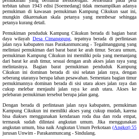
pemukiman yang bernama Bendoengan. Sementara pada peta
terbitan tahun 1943 edisi [Soemedang] tidak menampilkan adanya
pemukiman di kawasan pemukiman Kampung Cikukun saat ini,
mungkin dikarenakan skala petanya yang membesar sehingga
petanya kurang detail.
Pemukiman penduduk Kampung Cikukun berada di bagian barat
daya wilayah
Desa Cimanggung
, tepatnya berada di perlintasan
jalan raya kabupaten ruas Parakanmuncang - Tegalmanggung yang
melintasi pemukiman dari barat barat ke arah timur. Secara umum,
pemukiman Kampung Cikukun ini memiliki pola yang memanjang
dari barat ke arah timur, sesuai dengan arah akses jalan raya yang
melintasinya. Bagian barat pemukiman penduduk Kampung
Cikukun ini dominan berada di sisi selatan jalan raya, dengan
seberang utaranya berupa lahan pesawahan. Sementara bagian timur
pemukimannya dominan berada di sisi utara akses jalan raya dan
cukup melebar menjauhi jalan raya ke arah utara. Akses ke
pelebaran pemukiman tersebut berupa jalan gang.
Dengan berada di perlintasan jalan raya kabupaten, pemukiman
Kampung Cikukun ini memiliki akses yang cukup mudah, karena
bisa diakses menggunakan kendaraan roda dua dan roda empat,
termasuk sudah dilintasi angkutan umum. Jika menggunakan
angkutan umum, bisa naik Angkutan Umum Perkotaan
(Angkot) 55
jurusan Unwim - Parakanmuncang - Sindulang.