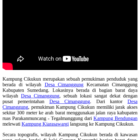
Kampung Cikukun merupakan sebuah pemukiman penduduk yang
berada di wilayah
Desa Cimanggung
Kecamatan Cimanggung
Kabupaten Sumedang. Lokasinya berada di bagian barat daya
wilayah
Desa Cimanggung
, sebuah lokasi sangat dekat dengan
pusat pemerintahan
Desa Cimanggung
. Dari kantor
Desa
Cimanggung
, pemukiman Kampung Cikukun memiliki jarak akses
sekitar 300 meter ke arah barat menggunakan jalan raya kabupaten
ruas Parakanmuncang - Tegalmanggung dari
Kampung Bendungan
melewati
Kampung Kiarasawargi
langsung ke Kampung Cikukun.
Secara topografis, wilayah Kampung Cikukun berada di kawasan