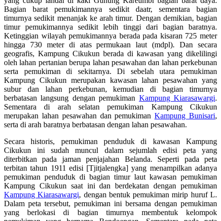
yang cukup landai di kaki Gunung Kareumbi bagian barat daya.
Bagian barat pemukimannya sedikit daatr, sementara bagian
timurnya sedikit menanjak ke arah timur. Dengan demikian, bagian
timur pemukimannya sedikit lebih tinggi dari bagian baratnya.
Ketinggian wilayah pemukimannya berada pada kisaran 725 meter
hingga 730 meter di atas permukaan laut (mdpl). Dan secara
geografis, Kampung Cikukun berada di kawasan yang dikelilingi
oleh lahan pertanian berupa lahan pesawahan dan lahan perkebunan
serta pemukiman di sekitarnya. Di sebelah utara pemukiman
Kampung Cikukun merupakan kawasan lahan pesawahan yang
subur dan lahan perkebunan, kemudian di bagian timurnya
berbatasan langsung dengan pemukiman
Kampung Kiarasawargi
.
Sementara di arah selatan pemukiman Kampung Cikukun
merupakan lahan pesawahan dan pemukiman
Kampung Bunisari
,
serta di arah baratnya berbatasan dengan lahan pesawahan.
Secara historis, pemukiman penduduk di kawasan Kampung
Cikukun ini sudah muncul dalam sejumlah edisi peta yang
diterbitkan pada jaman penjajahan Belanda. Seperti pada peta
terbitan tahun 1911 edisi [Tjitjalengka] yang menampilkan adanya
pemukiman penduduk di bagian timur laut kawasan pemukiman
Kampung Cikukun saat ini dan berdekatan dengan pemukiman
Kampung Kiarasawargi
, dengan bentuk pemukiman mirip huruf L.
Dalam peta tersebut, pemukiman ini bersama dengan pemukiman
yang berlokasi di bagian timurnya membentuk kelompok