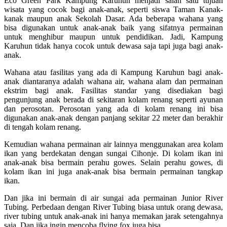
Eco Green Park Kampung Karuhun menjadi salah satu tujuan
wisata yang cocok bagi anak-anak, seperti siswa Taman Kanak-
kanak maupun anak Sekolah Dasar. Ada beberapa wahana yang
bisa digunakan untuk anak-anak baik yang sifatnya permainan
untuk menghibur maupun untuk pendidikan. Jadi, Kampung
Karuhun tidak hanya cocok untuk dewasa saja tapi juga bagi anak-
anak.
Wahana atau fasilitas yang ada di Kampung Karuhun bagi anak-
anak diantaranya adalah wahana air, wahana alam dan permainan
ekstrim bagi anak. Fasilitas standar yang disediakan bagi
pengunjung anak berada di sekitaran kolam renang seperti ayunan
dan perosotan. Perosotan yang ada di kolam renang ini bisa
digunakan anak-anak dengan panjang sekitar 22 meter dan berakhir
di tengah kolam renang.
Kemudian wahana permainan air lainnya menggunakan area kolam
ikan yang berdekatan dengan sungai Cihonje. Di kolam ikan ini
anak-anak bisa bermain perahu gowes. Selain perahu gowes, di
kolam ikan ini juga anak-anak bisa bermain permainan tangkap
ikan.
Dan jika ini bermain di air sungai ada permainan Junior River
Tubing. Perbedaan dengan River Tubing biasa untuk orang dewasa,
river tubing untuk anak-anak ini hanya memakan jarak setengahnya
saja. Dan jika ingin mencoba flying fox juga bisa.