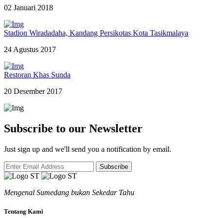
02 Januari 2018
Stadion Wiradadaha, Kandang Persikotas Kota Tasikmalaya
24 Agustus 2017
Restoran Khas Sunda
20 Desember 2017
Subscribe to our Newsletter
Just sign up and we'll send you a notification by email.
Subscribe
Mengenal Sumedang bukan Sekedar Tahu
Tentang Kami