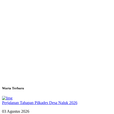
Warta Terbaru
Perjalanan Tahapan Pilkades Desa Naluk 2026
03 Agustus 2026