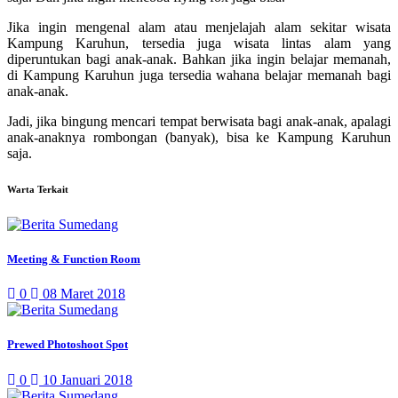
Jika ingin mengenal alam atau menjelajah alam sekitar wisata
Kampung Karuhun, tersedia juga wisata lintas alam yang
diperuntukan bagi anak-anak. Bahkan jika ingin belajar memanah,
di Kampung Karuhun juga tersedia wahana belajar memanah bagi
anak-anak.
Jadi, jika bingung mencari tempat berwisata bagi anak-anak, apalagi
anak-anaknya rombongan (banyak), bisa ke Kampung Karuhun
saja.
Warta Terkait
Meeting & Function Room
0
08 Maret 2018
Prewed Photoshoot Spot
0
10 Januari 2018