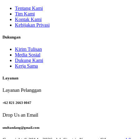
Tentang Kami
Tim Kami
Kontak Kami
Kebijakan Privasi
Dukungan
Kirim Tulisan
Media Sosial
Dukung Kami
Kerja Sama
Layanan
Layanan Pelanggan
+62 821 2663 0047
Drop Us an Email
smdtandang@gmail.com