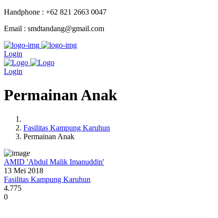
Handphone : +62 821 2663 0047
Email : smdtandang@gmail.com
Login
Login
Permainan Anak
Fasilitas Kampung Karuhun
Permainan Anak
AMID 'Abdul Malik Imanuddin'
13 Mei 2018
Fasilitas Kampung Karuhun
4.775
0