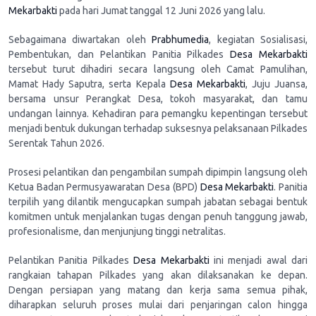
Mekarbakti
pada hari Jumat tanggal 12 Juni 2026 yang lalu.
Sebagaimana diwartakan oleh
Prabhumedia
, kegiatan Sosialisasi,
Pembentukan, dan Pelantikan Panitia Pilkades
Desa Mekarbakti
tersebut turut dihadiri secara langsung oleh Camat Pamulihan,
Mamat Hady Saputra, serta Kepala
Desa Mekarbakti
, Juju Juansa,
bersama unsur Perangkat Desa, tokoh masyarakat, dan tamu
undangan lainnya. Kehadiran para pemangku kepentingan tersebut
menjadi bentuk dukungan terhadap suksesnya pelaksanaan Pilkades
Serentak Tahun 2026.
Prosesi pelantikan dan pengambilan sumpah dipimpin langsung oleh
Ketua Badan Permusyawaratan Desa (BPD)
Desa Mekarbakti
. Panitia
terpilih yang dilantik mengucapkan sumpah jabatan sebagai bentuk
komitmen untuk menjalankan tugas dengan penuh tanggung jawab,
profesionalisme, dan menjunjung tinggi netralitas.
Pelantikan Panitia Pilkades
Desa Mekarbakti
ini menjadi awal dari
rangkaian tahapan Pilkades yang akan dilaksanakan ke depan.
Dengan persiapan yang matang dan kerja sama semua pihak,
diharapkan seluruh proses mulai dari penjaringan calon hingga