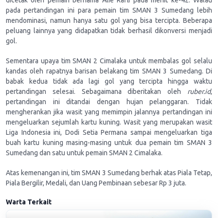
dicetak oleh pemain bernama Alie Rafli pada menit ke-42. Walau
pada pertandingan ini para pemain tim SMAN 3 Sumedang lebih
mendominasi, namun hanya satu gol yang bisa tercipta. Beberapa
peluang lainnya yang didapatkan tidak berhasil dikonversi menjadi
gol.
Sementara upaya tim SMAN 2 Cimalaka untuk membalas gol selalu
kandas oleh rapatnya barisan belakang tim SMAN 3 Sumedang. Di
babak kedua tidak ada lagi gol yang tercipta hingga waktu
pertandingan selesai. Sebagaimana diberitakan oleh
ruber.id
,
pertandingan ini ditandai dengan hujan pelanggaran. Tidak
mengherankan jika wasit yang memimpin jalannya pertandingan ini
mengeluarkan sejumlah kartu kuning. Wasit yang merupakan wasit
Liga Indonesia ini, Dodi Setia Permana sampai mengeluarkan tiga
buah kartu kuning masing-masing untuk dua pemain tim SMAN 3
Sumedang dan satu untuk pemain SMAN 2 Cimalaka.
Atas kemenangan ini, tim SMAN 3 Sumedang berhak atas Piala Tetap,
Piala Bergilir, Medali, dan Uang Pembinaan sebesar Rp 3 juta.
Warta Terkait