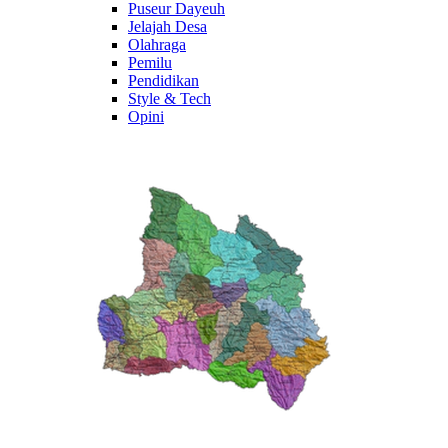
Puseur Dayeuh
Jelajah Desa
Olahraga
Pemilu
Pendidikan
Style & Tech
Opini