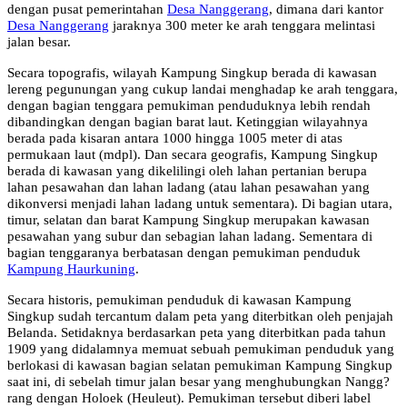
dengan pusat pemerintahan
Desa Nanggerang
, dimana dari kantor
Desa Nanggerang
jaraknya 300 meter ke arah tenggara melintasi
jalan besar.
Secara topografis, wilayah Kampung Singkup berada di kawasan
lereng pegunungan yang cukup landai menghadap ke arah tenggara,
dengan bagian tenggara pemukiman penduduknya lebih rendah
dibandingkan dengan bagian barat laut. Ketinggian wilayahnya
berada pada kisaran antara 1000 hingga 1005 meter di atas
permukaan laut (mdpl). Dan secara geografis, Kampung Singkup
berada di kawasan yang dikelilingi oleh lahan pertanian berupa
lahan pesawahan dan lahan ladang (atau lahan pesawahan yang
dikonversi menjadi lahan ladang untuk sementara). Di bagian utara,
timur, selatan dan barat Kampung Singkup merupakan kawasan
pesawahan yang subur dan sebagian lahan ladang. Sementara di
bagian tenggaranya berbatasan dengan pemukiman penduduk
Kampung Haurkuning
.
Secara historis, pemukiman penduduk di kawasan Kampung
Singkup sudah tercantum dalam peta yang diterbitkan oleh penjajah
Belanda. Setidaknya berdasarkan peta yang diterbitkan pada tahun
1909 yang didalamnya memuat sebuah pemukiman penduduk yang
berlokasi di kawasan bagian selatan pemukiman Kampung Singkup
saat ini, di sebelah timur jalan besar yang menghubungkan Nangg?
rang dengan Holoek (Heuleut). Pemukiman tersebut diberi label