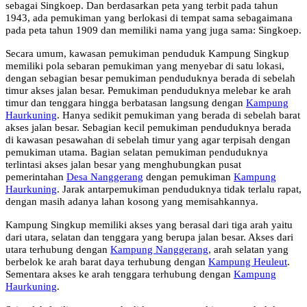
sebagai Singkoep. Dan berdasarkan peta yang terbit pada tahun
1943, ada pemukiman yang berlokasi di tempat sama sebagaimana
pada peta tahun 1909 dan memiliki nama yang juga sama: Singkoep.
Secara umum, kawasan pemukiman penduduk Kampung Singkup
memiliki pola sebaran pemukiman yang menyebar di satu lokasi,
dengan sebagian besar pemukiman penduduknya berada di sebelah
timur akses jalan besar. Pemukiman penduduknya melebar ke arah
timur dan tenggara hingga berbatasan langsung dengan
Kampung
Haurkuning
. Hanya sedikit pemukiman yang berada di sebelah barat
akses jalan besar. Sebagian kecil pemukiman penduduknya berada
di kawasan pesawahan di sebelah timur yang agar terpisah dengan
pemukiman utama. Bagian selatan pemukiman penduduknya
terlintasi akses jalan besar yang menghubungkan pusat
pemerintahan
Desa Nanggerang
dengan pemukiman
Kampung
Haurkuning
. Jarak antarpemukiman penduduknya tidak terlalu rapat,
dengan masih adanya lahan kosong yang memisahkannya.
Kampung Singkup memiliki akses yang berasal dari tiga arah yaitu
dari utara, selatan dan tenggara yang berupa jalan besar. Akses dari
utara terhubung dengan
Kampung Nanggerang
, arah selatan yang
berbelok ke arah barat daya terhubung dengan
Kampung Heuleut
.
Sementara akses ke arah tenggara terhubung dengan
Kampung
Haurkuning
.